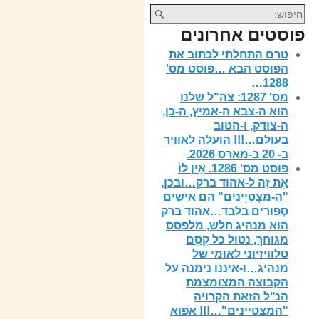
פוסטים אחרונים
טרם התחלתי לכתוב את
הפוסט הבא …פוסט מס'
1288…
מס' 1287: צה"ל שלנו
הוא ה-צבא ה-אמיץ, ה-כן,
ה-צודק, ו-הטוב
בעולם…!!! הועלה לאוויר
ב- 20 ב-מארס 2026.
פוסט מס' 1286. אֵין לוֹ
אֶת זֶה ל-אהוד ברק…ובכן,
"ה-מִצְטָיְינִים" הם אישים
סְפוּרִים בלבד…אהוד ברק
הוא מנהיג חלש, מלפסס
מגוחך, נטול כל קֶסֶם
טלוויזיוני לאומי של
מנהיג…ו-איננו נימנה על
הקבוצה המצומצמת
הנ"ל הזאת הקרויה
"המצטיינים"…!!! אפוא