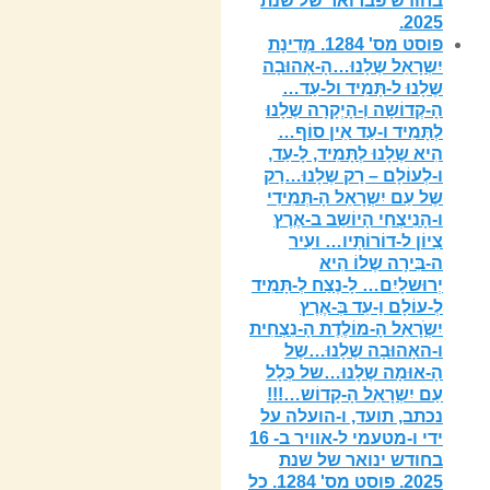
בחודש פברואר של שנת
2025.
פוסט מס' 1284. מְדִינָת
יִשְרָאֵל שֶלָנוּ…הָ-אָהוּבָה
שֶלָנוּ ל-תָּמִיד ול-עַד…
הָ-קְדוֹשָה וְ-הָיְקָרָה שֶלָנוּ
לְתָּמִיד ו-עַד אֵין סוֹף…
הִיא שֶלָנוּ לְתָּמִיד, לָ-עַד,
ו-לְעוֹלָם – רַק שֶלָנוּ…רַק
שֶל עַם יִשְרָאֵל הָ-תְּמִידִי
ו-הָנִיצְחִי הָיוֹשֵב ב-אֶרֶץ
צִיוֹן ל-דוֹרוֹתָּיו… ועִיר
ה-בִּירָה שֶלוֹ הִיא
יְרוּשלָיִם… לָ-נֶצַח לְ-תָּמִיד
לְ-עוֹלָם וַ-עֵד בְּ-אֶרֶץ
יִשְֹרָאֵל הָ-מוֹלֶדֶת הָ-נִצְחִית
ו-האָהוּבָה שֶלָנוּ…שֶל
הָ-אוּמָה שֶלָנוּ…של כְּלָל
עַם יִשְרָאֵל הָ-קָדוֹש…!!!
נכתב, תועד, ו-הועלה על
ידי ו-מטעמי ל-אוויר ב- 16
בחודש ינואר של שנת
2025. פוסט מס' 1284. כל