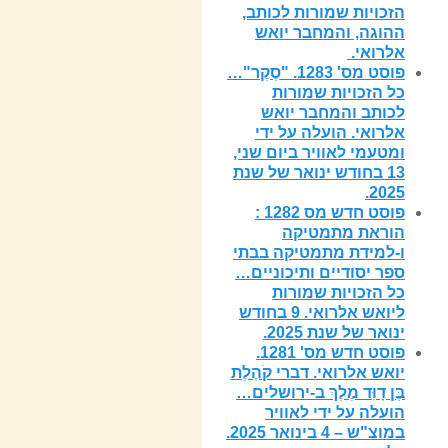
הזכויות שמורות לכותב,
ההוגה, והמחבר יואש
אלרואי.
פוסט מס' 1283. "סֶקֶר"…
כל הזכויות שמורות
לכותב והמחבר יואש
אלרואי. הועלה על ידי
ומטעמי לאוויר ביום שני,
13 בחודש ינואר של שנת
2025.
פוסט חדש מס 1282 :
הוראת מתמטיקה
ו-למידת מתמטיקה בבתי
ספר יסודיים ותיכוניים…
כל הזכויות שמורות
ליואש אלרואי. 9 בחודש
ינואר של שנת 2025.
פוסט חדש מס' 1281.
יואש אלרואי. דברי קֹהֶלֶת
בֶּן דָוִּד מֶלֶךְ ב-ירושלים…
הועלה על ידי לאוויר
במוצ"ש – 4 בינואר 2025.