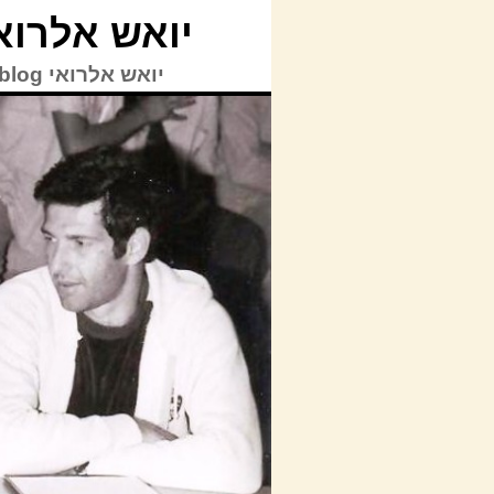
יואש אלרואי blog
יואש אלרואי TVblog | © כל הזכויות על האתר לרבות תוכן האתר שמורות ליואש אלרואי.