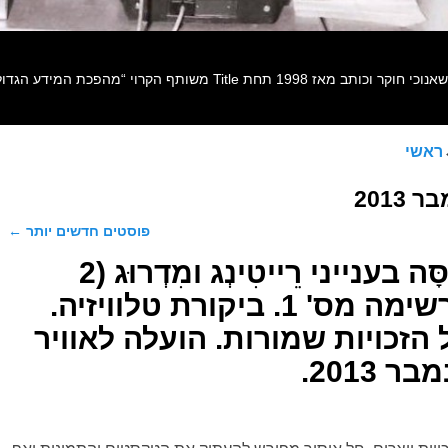
ראשי
 2013
פוסטים חדשים יותר
←
פוסט מס' 311. מַסָּה בענייני רֵייטִינְג ומִדְרוּג (2
בנובמבר 2013). רשימה מס' 1. ביקורת טלוויזיה.
 מס' 311. כל הזכויות שמורות. הועלה לאוויר