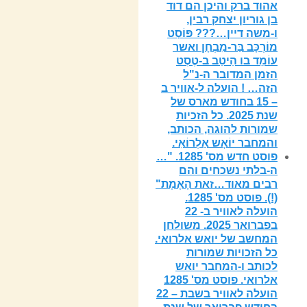
אהוד ברק והיכן הם דוד
בן גוריון יצחק רבין,
ו-משה דיין…??? פּוֹסְט
מוֹרְכָּב בַּר-מִבְחָן ואשר
עוֹמֵד בו הֵיטֵב ב-טֶסְט
הזמן המדובר ה-נ"ל
הזה… ! הועלה ל-אוויר ב
– 15 בחודש מארס של
שנת 2025. כל הזכיות
שמורות להוגה, הכותב,
והמחבר יוֹאָש אַלְרוֹאִי.
פוסט חדש מס' 1285. "…
ה-בלתי נשכחים והם
רבים מאוד…זאת הָאֶמֶת"
(!). פוסט מס' 1285.
הועלה לאוויר ב- 22
בפברואר 2025. משולחן
המחשב של יואש אלרואי.
כל הזכויות שמורות
לכותב ו-המחבר יואש
אלרואי. פוסט מס' 1285
הועלה לאוויר בשבת – 22