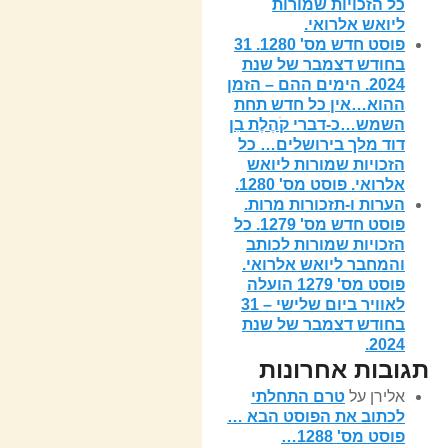
כל הזכויות שמורות
ליואש אלרואי.
פוסט חדש מס' 1280. 31
בחודש דצמבר של שנת
2024. הימים ההם – הזמן
ההוא…אין כל חדש תחת
השמש…כ-דברי קֹהֶלֶת בִן
דוד מלך בירושלים… כל
הזכויות שמורות ליואש
אלרואי. פוסט מס' 1280.
הערות ו-תזכורות מרות.
פוסט חדש מס' 1279. כל
הזכויות שמורות לכותב
והמחבר ליואש אלרואי.
פוסט מס' 1279 הועלה
לאוויר ביום שלישי – 31
בחודש דצמבר של שנת
2024.
תגובות אחרונות
אלירן
על
טרם התחלתי
לכתוב את הפוסט הבא …
פוסט מס' 1288…