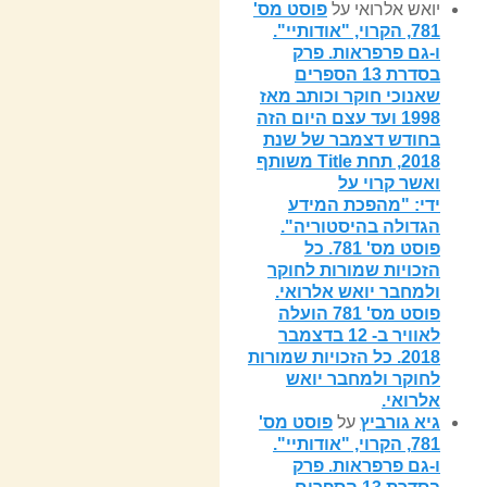
יואש אלרואי
על
פוסט מס'
781, הקרוי, "אודותיי".
ו-גם פרפראות. פרק
בסדרת 13 הספרים
שאנוכי חוקר וכותב מאז
1998 ועד עצם היום הזה
בחודש דצמבר של שנת
2018, תחת Title משותף
ואשר קרוי על
ידי: "מהפכת המידע
הגדולה בהיסטוריה".
פוסט מס' 781. כל
הזכויות שמורות לחוקר
ולמחבר יואש אלרואי.
פוסט מס' 781 הועלה
לאוויר ב- 12 בדצמבר
2018. כל הזכויות שמורות
לחוקר ולמחבר יואש
אלרואי.
גיא גורביץ
על
פוסט מס'
781, הקרוי, "אודותיי".
ו-גם פרפראות. פרק