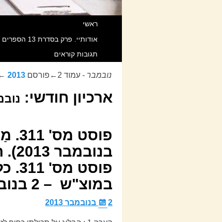
ראשי
אודותיי. פרק בסדרת 13 הספרים שאנוכי חוקר וכותב מאז 1998 תחת Title משותף הקרוי “מהפכת המידע הגדולה בהיסטוריה”. כל הזכויות שמורות.
תגובות קוראים
נובמבר
- עמוד 2←פורסם
2013
←
ארכיון חודשי:
נובמבר
ניווט בפוסטים
פוסט
במוצ"ש – 2 בנובמבר 2013.
2 בנובמבר 2013