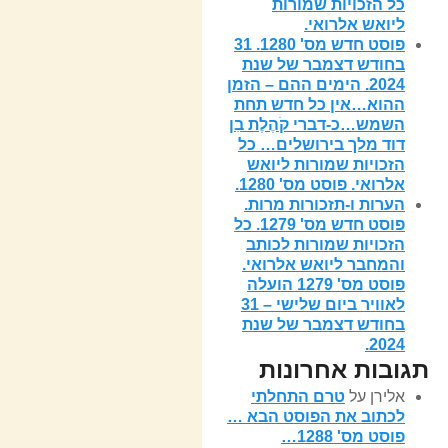
כל הזכויות שמורות
ליואש אלרואי.
פוסט חדש מס' 1280. 31
בחודש דצמבר של שנת
2024. הימים ההם – הזמן
ההוא…אין כל חדש תחת
השמש…כ-דברי קֹהֶלֶת בִן
דוד מלך בירושלים… כל
הזכויות שמורות ליואש
אלרואי. פוסט מס' 1280.
הערות ו-תזכורות מרות.
פוסט חדש מס' 1279. כל
הזכויות שמורות לכותב
והמחבר ליואש אלרואי.
פוסט מס' 1279 הועלה
לאוויר ביום שלישי – 31
בחודש דצמבר של שנת
2024.
תגובות אחרונות
אלירן
על
טרם התחלתי
לכתוב את הפוסט הבא …
פוסט מס' 1288…