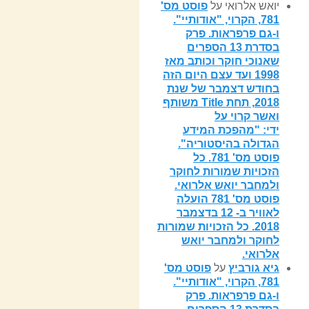
יואש אלרואי
על
פוסט מס'
781, הקרוי, "אודותיי".
ו-גם פרפראות. פרק
בסדרת 13 הספרים
שאנוכי חוקר וכותב מאז
1998 ועד עצם היום הזה
בחודש דצמבר של שנת
2018, תחת Title משותף
ואשר קרוי על
ידי: "מהפכת המידע
הגדולה בהיסטוריה".
פוסט מס' 781. כל
הזכויות שמורות לחוקר
ולמחבר יואש אלרואי.
פוסט מס' 781 הועלה
לאוויר ב- 12 בדצמבר
2018. כל הזכויות שמורות
לחוקר ולמחבר יואש
אלרואי.
גיא גורביץ
על
פוסט מס'
781, הקרוי, "אודותיי".
ו-גם פרפראות. פרק