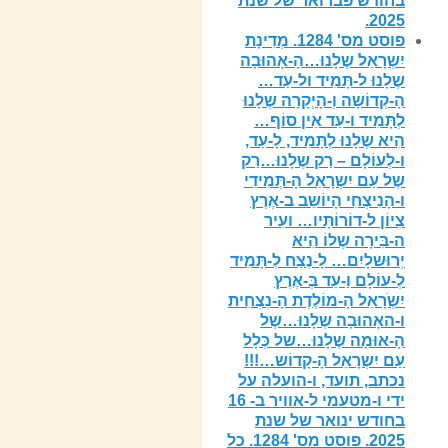
בחודש פברואר של שנת
2025.
פוסט מס' 1284. מְדִינָת
יִשְרָאֵל שֶלָנוּ…הָ-אָהוּבָה
שֶלָנוּ ל-תָּמִיד ול-עַד…
הָ-קְדוֹשָה וְ-הָיְקָרָה שֶלָנוּ
לְתָּמִיד ו-עַד אֵין סוֹף…
הִיא שֶלָנוּ לְתָּמִיד, לָ-עַד,
ו-לְעוֹלָם – רַק שֶלָנוּ…רַק
שֶל עַם יִשְרָאֵל הָ-תְּמִידִי
ו-הָנִיצְחִי הָיוֹשֵב ב-אֶרֶץ
צִיוֹן ל-דוֹרוֹתָּיו… ועִיר
ה-בִּירָה שֶלוֹ הִיא
יְרוּשלָיִם… לָ-נֶצַח לְ-תָּמִיד
לְ-עוֹלָם וַ-עֵד בְּ-אֶרֶץ
יִשְֹרָאֵל הָ-מוֹלֶדֶת הָ-נִצְחִית
ו-האָהוּבָה שֶלָנוּ…שֶל
הָ-אוּמָה שֶלָנוּ…של כְּלָל
עַם יִשְרָאֵל הָ-קָדוֹש…!!!
נכתב, תועד, ו-הועלה על
ידי ו-מטעמי ל-אוויר ב- 16
בחודש ינואר של שנת
2025. פוסט מס' 1284. כל