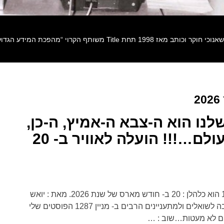
2
 צה"ל שלנו הוא ה-צבא ה-אמיץ, ה-כן,
ה-צודק, ו-הטוב בעולם…!!! הועלה לאוויר ב- 20
תאריך הכתיבה של פוסט מס' 1287 הוא כלהלן : 20 ב- חודש מארס של שנת 2026. מאת : יואש
אלרואי, חשבתי רבות…זאת התשובה לשואלים ולמתעניינים הרבים ב- מניין 1287 הפוסטים שלי
נים לא מעטות…שוב :
…