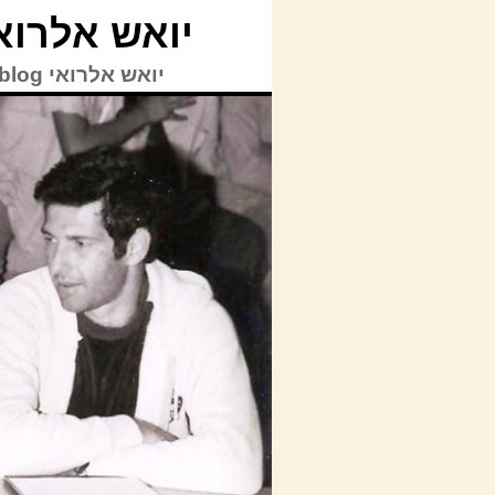
יואש אלרואי blog
יואש אלרואי TVblog | © כל הזכויות על האתר לרבות תוכן האתר שמורות ליואש אלרואי.