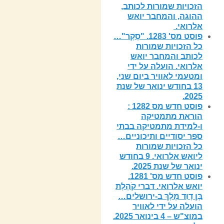
הזכויות שמורות לכותב,
ההוגה, והמחבר יואש
אלרואי.
פוסט מס' 1283. "סֶקֶר"…
כל הזכויות שמורות
לכותב והמחבר יואש
אלרואי. הועלה על ידי
ומטעמי לאוויר ביום שני,
13 בחודש ינואר של שנת
2025.
פוסט חדש מס 1282 :
הוראת מתמטיקה
ו-למידת מתמטיקה בבתי
ספר יסודיים ותיכוניים…
כל הזכויות שמורות
ליואש אלרואי. 9 בחודש
ינואר של שנת 2025.
פוסט חדש מס' 1281.
יואש אלרואי. דברי קֹהֶלֶת
בֶּן דָוִּד מֶלֶךְ ב-ירושלים…
הועלה על ידי לאוויר
במוצ"ש – 4 בינואר 2025.