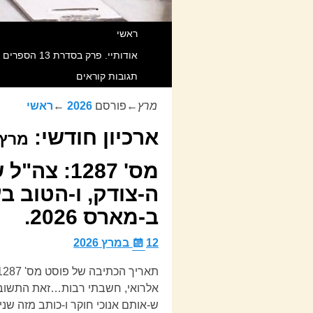
ראשי
אודותיי. פרק בסדרת 13 הספרים שאנוכי חוקר וכותב מאז 1998 תחת Title משותף הקרוי “מהפכת המידע הגדולה בהיסטוריה”. כל הזכויות שמורות.
תגובות קוראים
מרץ
←פורסם
2026
←
ראשי
ארכיון חודשי:
מרץ 026
מס' 1287:
ב-מארס 2026.
12 במרץ 2026
ש-אותם אנוכי חוקר ו-כותב מזה ש