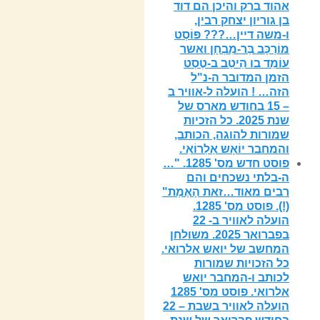
אהוד ברק והיכן הם דוד
בן גוריון יצחק רבין,
ו-משה דיין…??? פּוֹסְט
מוֹרְכָּב בַּר-מִבְחָן ואשר
עוֹמֵד בו הֵיטֵב ב-טֶסְט
הזמן המדובר ה-נ"ל
הזה… ! הועלה ל-אוויר ב
– 15 בחודש מארס של
שנת 2025. כל הזכיות
שמורות להוגה, הכותב,
והמחבר יוֹאָש אַלְרוֹאִי.
פוסט חדש מס' 1285. "…
ה-בלתי נשכחים והם
רבים מאוד…זאת הָאֶמֶת"
(!). פוסט מס' 1285.
הועלה לאוויר ב- 22
בפברואר 2025. משולחן
המחשב של יואש אלרואי.
כל הזכויות שמורות
לכותב ו-המחבר יואש
אלרואי. פוסט מס' 1285
הועלה לאוויר בשבת – 22