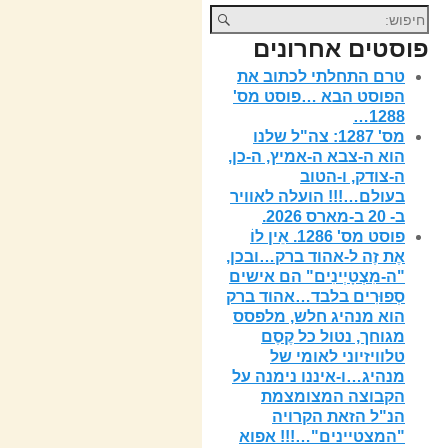
פוסטים אחרונים
טרם התחלתי לכתוב את
הפוסט הבא …פוסט מס'
1288…
מס' 1287: צה"ל שלנו
הוא ה-צבא ה-אמיץ, ה-כן,
ה-צודק, ו-הטוב
בעולם…!!! הועלה לאוויר
ב- 20 ב-מארס 2026.
פוסט מס' 1286. אֵין לוֹ
אֶת זֶה ל-אהוד ברק…ובכן,
"ה-מִצְטָיְינִים" הם אישים
סְפוּרִים בלבד…אהוד ברק
הוא מנהיג חלש, מלפסס
מגוחך, נטול כל קֶסֶם
טלוויזיוני לאומי של
מנהיג…ו-איננו נימנה על
הקבוצה המצומצמת
הנ"ל הזאת הקרויה
"המצטיינים"…!!! אפוא