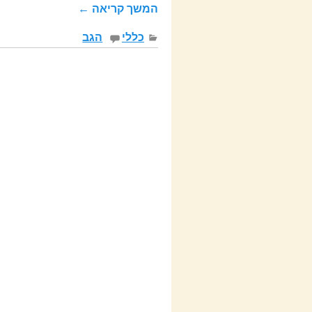
המשך קריאה ←
כללי
הגב