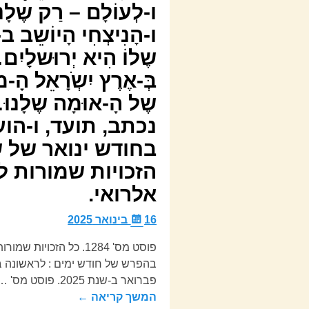
ו-לְעוֹלָם – רַק שֶלָנ
ו-הָנִיצְחִי הָיוֹשֵב ב
שֶלוֹ הִיא יְרוּשלָיִם…
בְּ-אֶרֶץ יִשְֹרָאֵל הָ
שֶל הָ-אוּמָה שֶלָנוּ
הזכויות שמורות ל
אלרואי.
16 בינואר 2025
פוסט מס' 1284. כל הזכויות
פברואר ב-שנת 2025. פוסט מס'
…
המשך קריאה ←