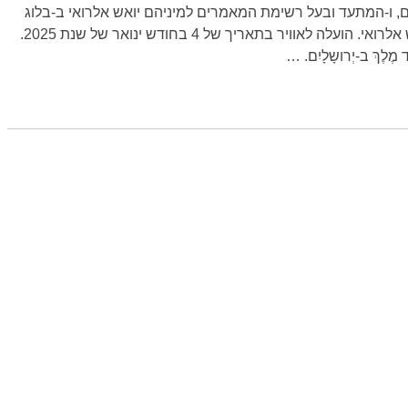
כותב, הרושם, ו-המתעד ובעל רשימת המאמרים למיניהם יואש אלרואי ב-בלוג
ה-מפורט. כל הזכויות שמורות ליואש אלרואי. הועלה לאוויר בתאריך של 4 בחודש ינואר של שנת 2025.
…