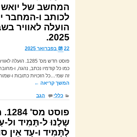
המחשב של יואש אל
2025.
22 בפברואר 2025
כמו כל קודמיו נכתב, נהגה, ו-מחוב
זה שמי…כל הזכויות כתובות ו-שמור
המשך קריאה ←
כללי
הגב
פוס
שֶלָנוּ ל-תָּמִיד ול-עַ
לְתָּמִיד ו-עַד אֵין סו