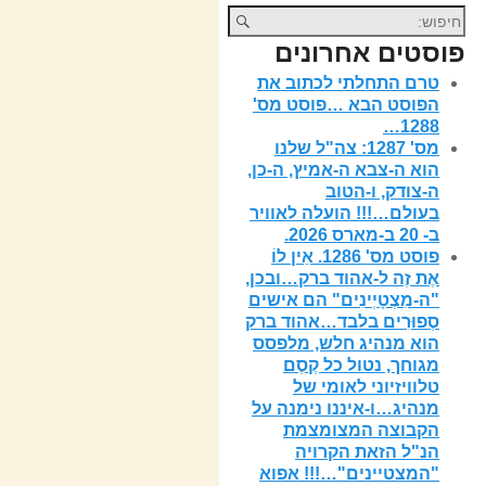
פוסטים אחרונים
טרם התחלתי לכתוב את
הפוסט הבא …פוסט מס'
1288…
מס' 1287: צה"ל שלנו
הוא ה-צבא ה-אמיץ, ה-כן,
ה-צודק, ו-הטוב
בעולם…!!! הועלה לאוויר
ב- 20 ב-מארס 2026.
פוסט מס' 1286. אֵין לוֹ
אֶת זֶה ל-אהוד ברק…ובכן,
"ה-מִצְטָיְינִים" הם אישים
סְפוּרִים בלבד…אהוד ברק
הוא מנהיג חלש, מלפסס
מגוחך, נטול כל קֶסֶם
טלוויזיוני לאומי של
מנהיג…ו-איננו נימנה על
הקבוצה המצומצמת
הנ"ל הזאת הקרויה
"המצטיינים"…!!! אפוא