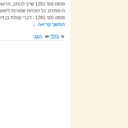
פוסט מס' 1281 שייך ל
פוסט מס' 1281 : דִבְרֵי קֹהֶלֶת בֶּן דָּוִד מֶלֶךְ ב-יְרושָלָיִם.
המשך קריאה ←
כללי
הגב