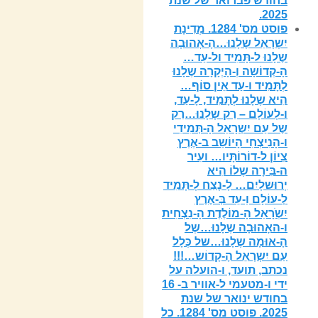
בחודש פברואר של שנת
2025.
פוסט מס' 1284. מְדִינָת
יִשְרָאֵל שֶלָנוּ…הָ-אָהוּבָה
שֶלָנוּ ל-תָּמִיד ול-עַד…
הָ-קְדוֹשָה וְ-הָיְקָרָה שֶלָנוּ
לְתָּמִיד ו-עַד אֵין סוֹף…
הִיא שֶלָנוּ לְתָּמִיד, לָ-עַד,
ו-לְעוֹלָם – רַק שֶלָנוּ…רַק
שֶל עַם יִשְרָאֵל הָ-תְּמִידִי
ו-הָנִיצְחִי הָיוֹשֵב ב-אֶרֶץ
צִיוֹן ל-דוֹרוֹתָּיו… ועִיר
ה-בִּירָה שֶלוֹ הִיא
יְרוּשלָיִם… לָ-נֶצַח לְ-תָּמִיד
לְ-עוֹלָם וַ-עֵד בְּ-אֶרֶץ
יִשְֹרָאֵל הָ-מוֹלֶדֶת הָ-נִצְחִית
ו-האָהוּבָה שֶלָנוּ…שֶל
הָ-אוּמָה שֶלָנוּ…של כְּלָל
עַם יִשְרָאֵל הָ-קָדוֹש…!!!
נכתב, תועד, ו-הועלה על
ידי ו-מטעמי ל-אוויר ב- 16
בחודש ינואר של שנת
2025. פוסט מס' 1284. כל