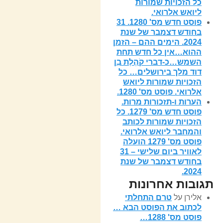
כל הזכויות שמורות
ליואש אלרואי.
פוסט חדש מס' 1280. 31
בחודש דצמבר של שנת
2024. הימים ההם – הזמן
ההוא…אין כל חדש תחת
השמש…כ-דברי קֹהֶלֶת בִן
דוד מלך בירושלים… כל
הזכויות שמורות ליואש
אלרואי. פוסט מס' 1280.
הערות ו-תזכורות מרות.
פוסט חדש מס' 1279. כל
הזכויות שמורות לכותב
והמחבר ליואש אלרואי.
פוסט מס' 1279 הועלה
לאוויר ביום שלישי – 31
בחודש דצמבר של שנת
2024.
תגובות אחרונות
אלירן
על
טרם התחלתי
לכתוב את הפוסט הבא …
פוסט מס' 1288…