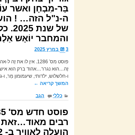
בַּר-מִבְחָן ואשר ע
של שנ
והמחבר יוֹאָש אַלְרוֹ
3 במרץ 2025
פוסט מס' 1286. אין לו
זֶה…הוא נגרר…אהוד ברק הוא איש דַ
ו-חלשלוש, ילדותי, שיעמומון מַר, ו-
המשך קריאה ←
כללי
הגב