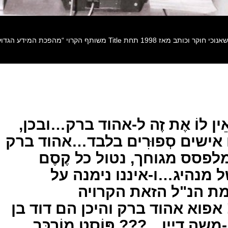
ט מס' 1286. אֵין לוֹ אֶת זֶה ל-אהוד ברק…ובכן,
הם אישים סְפוּרִים בלבד…אהוד ברק
לפסס מגוחך, נטול כל קֶסֶם
של מנהיג…ו-איננו נימנה על
ת הנ"ל הזאת הקרויה
אפוא אהוד ברק והיכן הם דוד בן
-משה דיין…??? פּוֹסְט מוֹרְכָּב