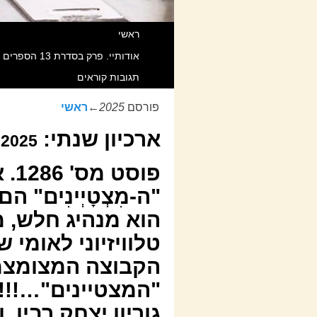
ראשי
אודותיי. פרק בסדרת 13 הספרים שאנוכי חוקר וכותב מאז 1998 תחת Title משותף הקרוי “מהפכת המידע הגדולה בהיסטוריה”. כל הזכויות שמורות.
תגובות קוראים
פורסם
2025
←
ראשי
ארכיון שנתי:
2025
פוס
"ה-מִצְטָיְינִים" 
הוא מנהיג חלש, מ
טלוויזיוני לאומי 
הקבוצה המצומצמ
"המצטיינים"…!!! 
גוריון יצחק רבין, ו