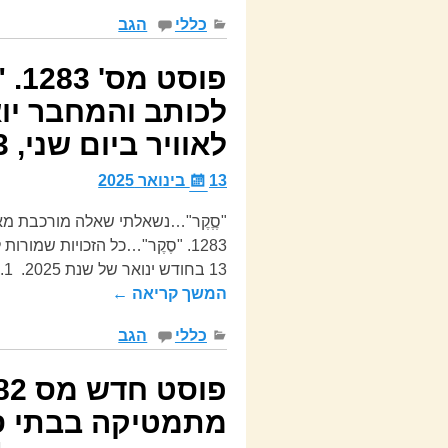
כללי
הגב
פוס
לכותב והמחבר יוא
לאוויר ביום שני, 13 בחודש ינואר של שנת 2025.
13 בינואר 2025
"סֶֶקֶר"…נשאלתי שאלה מורכבת מא
1283. "סֶקֶר"…כל הזכויות שמור
13 בחודש ינואר של שנת 2025. 1. ערכתי סֶקֶר אישִי שֶלִי…ייגעתי וּ-מצאתי
המשך קריאה ←
כללי
הגב
מתמטיקה בבתי ספ