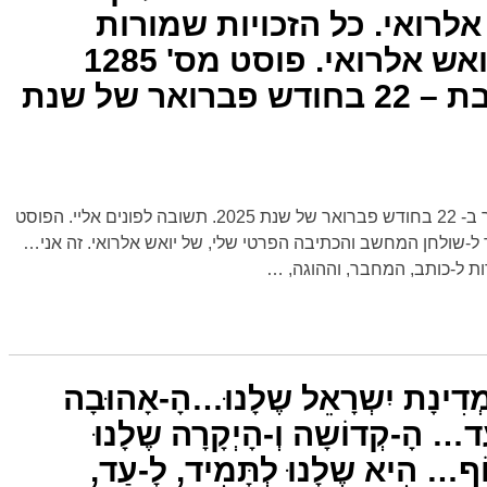
רואי. כל הזכויות שמורות
לכותב ו-המחבר יואש אלרואי. פוסט מס' 1285
הועלה לאוויר בשבת – 22 בחודש פברואר של שנת
פוסט חדש מס' 1285. הועלה לאוויר ב- 22 בחודש פברואר של שנת 2025. תשובה לפונים אליי. הפוסט
ר ל-שולחן המחשב והכתיבה הפרטי שלי, של יואש אלרואי. זה אני…
ות ל-כותב, המחבר, וההוגה,
…
ט מס' 1284. מְדִינָת יִשְרָאֵל שֶלָנוּ…הָ-אָהוּבָה
ד… הָ-קְדוֹשָה וְ-הָיְקָרָה שֶלָנוּ
ֹף… הִיא שֶלָנוּ לְתָּמִיד, לָ-עַד,