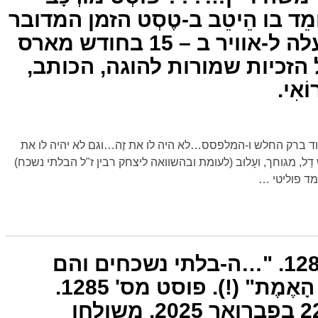
וֹמֵד בו הֵיטֵב ב-טֶסְט הזמן המדובר
ה-נ"ל הזה… ! הועלה ל-אוויר ב – 15 בחודש מארס
ת 2025. כל הזכיות שמורות להוגה, הכותב,
אִי.
 את זֶה ל-אהוד ברק החלש ו-המלפסס…לא היה לו את זֶה…וגם לא יהיה לו את
ל, מגוחך, ועָלוּב (לעומת ובהשוואה ליצחק רבין ז"ל הבלתי נשכח)
גמד פוליטי
…
פוסט חדש מס' 1285. "…ה-בלתי נשכחים והם
רבים מאוד…זאת הָאֶמֶת" (!). פוסט מס' 1285.
הועלה לאוויר ב- 22 בפברואר 2025. משולחן