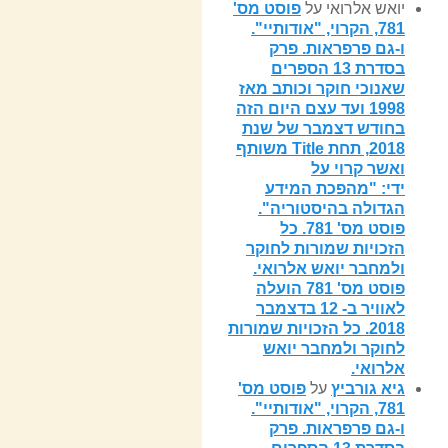
יואש אלרואי
על
פוסט מס'
781, הקרוי, "אודותיי".
ו-גם פרפראות. פרק
בסדרת 13 הספרים
שאנוכי חוקר וכותב מאז
1998 ועד עצם היום הזה
בחודש דצמבר של שנת
2018, תחת Title משותף
ואשר קרוי על
ידי: "מהפכת המידע
הגדולה בהיסטוריה".
פוסט מס' 781. כל
הזכויות שמורות לחוקר
ולמחבר יואש אלרואי.
פוסט מס' 781 הועלה
לאוויר ב- 12 בדצמבר
2018. כל הזכויות שמורות
לחוקר ולמחבר יואש
אלרואי.
גיא גורביץ
על
פוסט מס'
781, הקרוי, "אודותיי".
ו-גם פרפראות. פרק