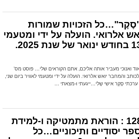
ט מס' 1283. "סֶקֶר"…כל הזכויות שמורות
ש אלרואי. הועלה על ידי ומטעמי
וד ואנוכי מעביר אותה אליכם, אתם הקוראים שלי… פוסט מס'
ות לכותב והמחבר יואש אלרואי. הועלה על ידי ומטעמי לאוויר ביום שני,
…
פוסט חדש מס 1282 : הוראת מתמטיקה ו-למידת
ר יסודיים ותיכוניים…כל