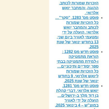
הזכויות שמורות לכותב,
ההוגה, והמחבר יואש
אלרואי.
פוסט מס' 1283. "סֶקֶר"…
כל הזכויות שמורות
לכותב והמחבר יואש
אלרואי. הועלה על ידי
ומטעמי לאוויר ביום שני,
13 בחודש ינואר של שנת
2025.
פוסט חדש מס 1282 :
הוראת מתמטיקה
ו-למידת מתמטיקה בבתי
ספר יסודיים ותיכוניים…
כל הזכויות שמורות
ליואש אלרואי. 9 בחודש
ינואר של שנת 2025.
פוסט חדש מס' 1281.
יואש אלרואי. דברי קֹהֶלֶת
בֶּן דָוִּד מֶלֶךְ ב-ירושלים…
הועלה על ידי לאוויר
במוצ"ש – 4 בינואר 2025.