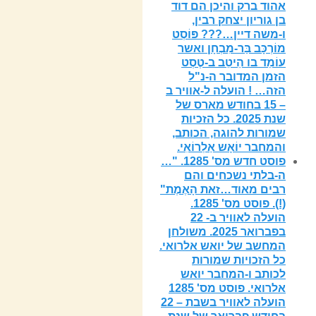
אהוד ברק והיכן הם דוד
בן גוריון יצחק רבין,
ו-משה דיין…??? פּוֹסְט
מוֹרְכָּב בַּר-מִבְחָן ואשר
עוֹמֵד בו הֵיטֵב ב-טֶסְט
הזמן המדובר ה-נ"ל
הזה… ! הועלה ל-אוויר ב
– 15 בחודש מארס של
שנת 2025. כל הזכיות
שמורות להוגה, הכותב,
והמחבר יוֹאָש אַלְרוֹאִי.
פוסט חדש מס' 1285. "…
ה-בלתי נשכחים והם
רבים מאוד…זאת הָאֶמֶת"
(!). פוסט מס' 1285.
הועלה לאוויר ב- 22
בפברואר 2025. משולחן
המחשב של יואש אלרואי.
כל הזכויות שמורות
לכותב ו-המחבר יואש
אלרואי. פוסט מס' 1285
הועלה לאוויר בשבת – 22