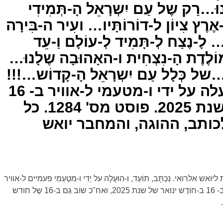
וּ…רַק שֶל עַם יִשְרָאֵל הָ-תְּמִידִי
-אֶרֶץ צִיוֹן ל-דוֹרוֹתָּיו… ועִיר ה-בִּירָה
 לָ-נֶצַח לְ-תָּמִיד לְ-עוֹלָם וַ-עֵד
-מוֹלֶדֶת הָ-נִצְחִית ו-האָהוּבָה שֶלָנוּ…
…של כְּלָל עַם יִשְרָאֵל הָ-קָדוֹש…!!!
נכתב, תועד, ו-הועלה על ידי ו-מטעמי ל-אוויר ב- 16
בחודש ינואר של שנת 2025. פוסט מס' 1284. כל
כותב, ההוגה, והמחבר יואש
 שמורות ליואש אלרואי. נִכְתָּב, תּוֹעַד, ו-הוּעָלָה על יָדִי ו-מטָעַמִי פעמיים ל-אוויר
בהפרש של חודש ימים : לראשונה ב- 16 ב-חוֹדֶש ינואר של שנת 2025, ואח"כ שוב גַם ב-16 שֶל חודש