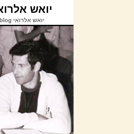
יואש אלרואי blog
יואש אלרואי TVblog | © כל הזכויות על האתר לרבות תוכן האתר שמורות ליואש אלרואי.