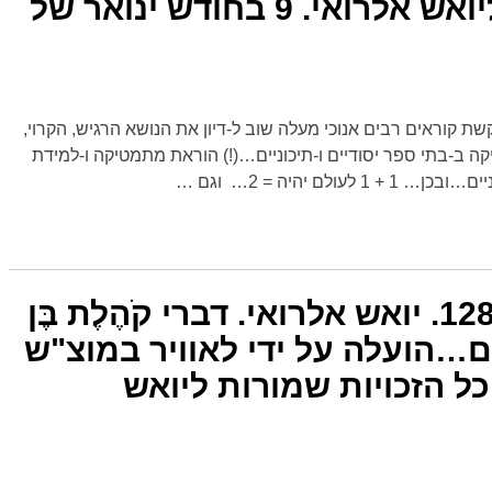
הזכויות שמורות ליואש אלרואי. 9 בחודש ינואר של
בפוסט חדש מס' 1282. לבקשת קוראים רבים אנוכי מעלה שוב ל-דיון את הנושא הרגיש, הקרוי,
ה ב-בתי ספר יסודיים ו-תיכוניים…(!) הוראת מתמטיקה ו-למידת
ולם יהיה = 2… וגם
…
פוסט חדש מס' 1281. יואש אלרואי. דברי קֹהֶלֶת בֶּן
ושלים…הועלה על ידי לאוויר במוצ"ש
4 בינואר 2025. כל הזכויות שמורות ליואש