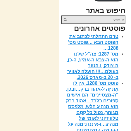
חיפוש באתר
פוסטים אחרונים
טרם התחלתי לכתוב את
הפוסט הבא …פוסט מס'
1288…
מס' 1287: צה"ל שלנו
הוא ה-צבא ה-אמיץ, ה-כן,
ה-צודק, ו-הטוב
בעולם…!!! הועלה לאוויר
ב- 20 ב-מארס 2026.
פוסט מס' 1286. אֵין לוֹ
אֶת זֶה ל-אהוד ברק…ובכן,
"ה-מִצְטָיְינִים" הם אישים
סְפוּרִים בלבד…אהוד ברק
הוא מנהיג חלש, מלפסס
מגוחך, נטול כל קֶסֶם
טלוויזיוני לאומי של
מנהיג…ו-איננו נימנה על
הקבוצה המצומצמת