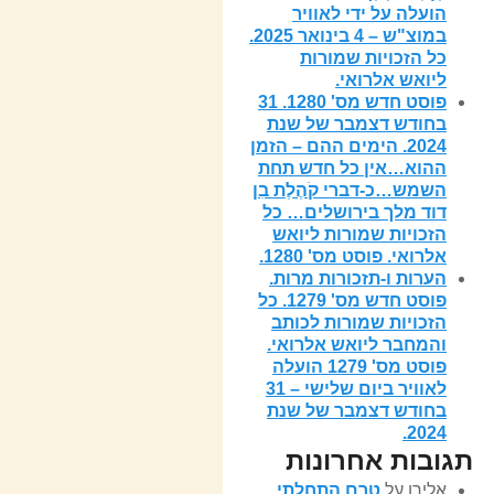
הועלה על ידי לאוויר
במוצ"ש – 4 בינואר 2025.
כל הזכויות שמורות
ליואש אלרואי.
פוסט חדש מס' 1280. 31
בחודש דצמבר של שנת
2024. הימים ההם – הזמן
ההוא…אין כל חדש תחת
השמש…כ-דברי קֹהֶלֶת בִן
דוד מלך בירושלים… כל
הזכויות שמורות ליואש
אלרואי. פוסט מס' 1280.
הערות ו-תזכורות מרות.
פוסט חדש מס' 1279. כל
הזכויות שמורות לכותב
והמחבר ליואש אלרואי.
פוסט מס' 1279 הועלה
לאוויר ביום שלישי – 31
בחודש דצמבר של שנת
2024.
תגובות אחרונות
אלירן
על
טרם התחלתי