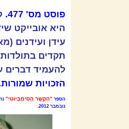
פוסט מס' 477.
קב
היא אובייקט שיד
תקדים בתולדות 
להעמיד דברים ע
הזכויות שמורות.
"הַקֶשֶר הַסִימְבְּיוֹטִי"
הספר
נובמבר 2012.