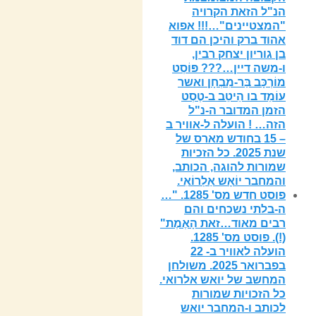
הנ"ל הזאת הקרויה
"המצטיינים"…!!! אפוא
אהוד ברק והיכן הם דוד
בן גוריון יצחק רבין,
ו-משה דיין…??? פּוֹסְט
מוֹרְכָּב בַּר-מִבְחָן ואשר
עוֹמֵד בו הֵיטֵב ב-טֶסְט
הזמן המדובר ה-נ"ל
הזה… ! הועלה ל-אוויר ב
– 15 בחודש מארס של
שנת 2025. כל הזכיות
שמורות להוגה, הכותב,
והמחבר יוֹאָש אַלְרוֹאִי.
פוסט חדש מס' 1285. "…
ה-בלתי נשכחים והם
רבים מאוד…זאת הָאֶמֶת"
(!). פוסט מס' 1285.
הועלה לאוויר ב- 22
בפברואר 2025. משולחן
המחשב של יואש אלרואי.
כל הזכויות שמורות
לכותב ו-המחבר יואש