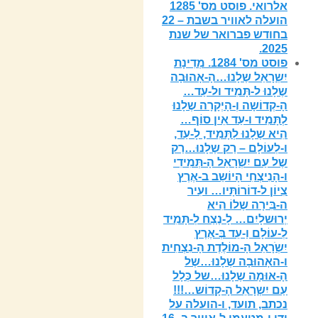
אלרואי. פוסט מס' 1285
הועלה לאוויר בשבת – 22
בחודש פברואר של שנת
2025.
פוסט מס' 1284. מְדִינָת
יִשְרָאֵל שֶלָנוּ…הָ-אָהוּבָה
שֶלָנוּ ל-תָּמִיד ול-עַד…
הָ-קְדוֹשָה וְ-הָיְקָרָה שֶלָנוּ
לְתָּמִיד ו-עַד אֵין סוֹף…
הִיא שֶלָנוּ לְתָּמִיד, לָ-עַד,
ו-לְעוֹלָם – רַק שֶלָנוּ…רַק
שֶל עַם יִשְרָאֵל הָ-תְּמִידִי
ו-הָנִיצְחִי הָיוֹשֵב ב-אֶרֶץ
צִיוֹן ל-דוֹרוֹתָּיו… ועִיר
ה-בִּירָה שֶלוֹ הִיא
יְרוּשלָיִם… לָ-נֶצַח לְ-תָּמִיד
לְ-עוֹלָם וַ-עֵד בְּ-אֶרֶץ
יִשְֹרָאֵל הָ-מוֹלֶדֶת הָ-נִצְחִית
ו-האָהוּבָה שֶלָנוּ…שֶל
הָ-אוּמָה שֶלָנוּ…של כְּלָל
עַם יִשְרָאֵל הָ-קָדוֹש…!!!
נכתב, תועד, ו-הועלה על