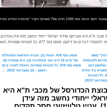
ל וּפַרְסִין" (ספר
פוסט מס' 478. זוטות (1). חברת החדשות המהוללת
25). האם זהו הפירוש לתבוסתה
של ערוץ 10 היא יותר מטלוויזיה (1). היא שומרת סף.
Eur מכבי ת"א שלשום (יום
פוסט מס' 478. כל הזכויות שמורות. הועלה לאוויר ביום
ר 2015) בהיכל הספורט ביד אליהו
ראשון – 22 בפברואר 2015.
→
ל- אלבה ברלין 59 : 66. פוסט מס' 476. כל הזכויות
 מס' 477. קבוצת הכדורסל של מכבי ת"א היא
אלי ייחודי נחשב מזה עידן
ועידנים (מאז 1968). עניין טלוויזיוני חסר תקדים