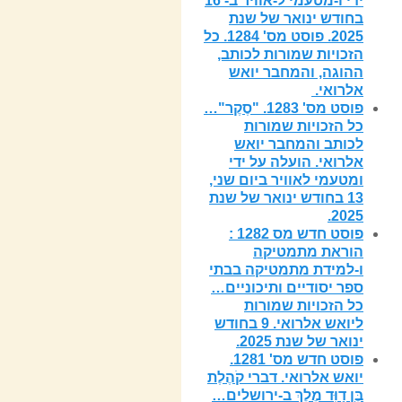
ידי ו-מטעמי ל-אוויר ב- 16
בחודש ינואר של שנת
2025. פוסט מס' 1284. כל
הזכויות שמורות לכותב,
ההוגה, והמחבר יואש
אלרואי.
פוסט מס' 1283. "סֶקֶר"…
כל הזכויות שמורות
לכותב והמחבר יואש
אלרואי. הועלה על ידי
ומטעמי לאוויר ביום שני,
13 בחודש ינואר של שנת
2025.
פוסט חדש מס 1282 :
הוראת מתמטיקה
ו-למידת מתמטיקה בבתי
ספר יסודיים ותיכוניים…
כל הזכויות שמורות
ליואש אלרואי. 9 בחודש
ינואר של שנת 2025.
פוסט חדש מס' 1281.
יואש אלרואי. דברי קֹהֶלֶת
בֶּן דָוִּד מֶלֶךְ ב-ירושלים…