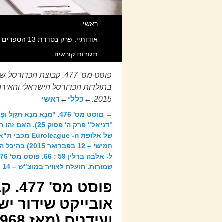
ראשי
אודותיי. פרק בסדרת 13 הספרים שאנוכי חוקר וכותב מאז 1998 תחת Title משותף הקרוי “מהפכת המידע הגדולה בהיסטוריה”. כל הזכויות שמורות.
תגובות קוראים
2015.
←
כללי
←
ראשי
←
םוסט מס' 476. "מְנֵא מְנֵא תְּקֵ
ניווט בפוסטים
"דניאל" פרק ה' פסוק 
של אלופת ה- oleague
חמישי – 12 בפברוא
שמורות. הועלה לאוויר במוצ"ש – 14 בפברואר 2015.
פוסט
אובייקט שידור ישר