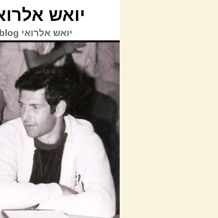
יואש אלרואי blog
יואש אלרואי TVblog | © כל הזכויות על האתר לרבות תוכן האתר שמורות ליואש אלרואי.