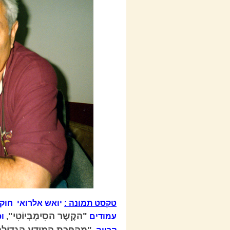
טקסט תמונה :
יואש אלרואי
"הַקֶשֶר הַסִימְבְּיוֹטִי"
עמודים
,
"מַהְפֵּכָת הַמֵידָע הַגְדוֹלָה