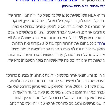
עם סיום עבודתו בטלוויזיה הישראלית
ואש אלרואי. כל הזכויות שמורות).
רכישת זכויות השידורים של ה- NBA היא משאת נפשו של כל מפיק טלוויזיה הגון. הדור שלי
נד, קלייד לאבלט, בוב קוזי, ביל ראסל, ווילט צ'מברליין, אוסקר
יה מכור גם ל- לארי בירד, מג'יק ג'ונסון, קארים עבדול ג'אבאר,
וכמובן מייקל ג'ורדאן , אייזייה תומאס ורבים אחרים. ה- NBA עבר מהפכים ושינויים בשלושים השנים
האחרונות. צפיתי בלילות האחרונים בהפקת ערוץ 55 בכבלים את תחרות הראווה ה- All Star Game
רח"
כולל בתוכו את תחרות הקליעות ל- 3 נקודות ואת תחרות
הטבעות. מה שהיה פעם ב- NBA מפגן של אֵיכוּת וגם לא מעט תחרות הפך לתצוגת אופנה פיזית
ירוע שמתעלה פה ושם לרָמָה ווירטואוזית נגרר ונסחב עוד ועוד.
ל שעות רק שוקולד. בסופה של אשמורת בוקר הטעם הנפלא של
היום) והעיתונאי אריה מליניאק (ידיעות אחרונות) מבינים כדורסל
הם היו פרשני כדורסל ראשיים שלי בחטיבת הספורט של הטלוויזיה
הישראלית הציבורית – ערוץ 1 בין השנים 1979 ל- 2002. אריה מליניאק שימש פרשן כדורסל שלי On
- 80 של המאה שעברה במרווחי הזמן כשלא שימש מאמן פעיל בליגה הלאומית
א היה מאמן נבחרת ישראל בכדורסל . אלי סהר החליף אותו
9 במאה שעברה. שני פרשנים שמבינים כדורסל אך לא טלוויזיה . אלי סהר כתב