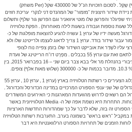
430000 (ארבע מאות ושלושים אלף) שֶקֶל . לסכום הזכויות הנ"ל של 430000 שקל (Per משחק)
יידת שידור חיצונית "מזמור" של המהנדס דני לנקרי עריכת חוזים
חי שפיגלר והפרשן שלו מוטי איוואניר וגם הפרשן גור שלף) ותשלום
עובדים הקבועים בערוץ 1 (כולל שעות נוספות ועבודה בשעות לילה מאוחרות) . הפקת טלוויזיה
אחת של שידור ישיר בליגת העַל בכדורגל מעשה ידיו של ערוץ 1 עשויה להגיע להוצאות מופלגות של כ-
600000 (שש מאות אלף) שקל , כאמור עבור שידור בודד. ערוץ 1 צריך לדאוג לעצמו ולרייטינג שלו ולא
צי עליו לשַדֵּר את אובייקט השידור שלו בזמן צפייה נוח לצופי
הטלוויזיה שלו ברחבי המדינה מבלי לתאם זאת עם ערוץ 55 בכבלים . מִפְרָט דו"ח הרייטינג של וועדת
המדרוג הארצית קובע כי ערוץ 1 הציבורי בהנהלת מר אלי בבא צבר ביום שני – 16 בפברואר 2015, בין
צריך להסביר כאן בעיקר לקוראי הבלוג הצעירים כי רשתות הטלוויזיה בארץ (ערוץ 1 , ערוץ 10 , ערוץ 55
גדולים של שני ענפי הספורט המרכזיים במדינה הכדורסל והכדורגל .
ל הם רשאים לדרוש מהוועדות המארגנות כי האירועים המשודרים
ישיר על ידם יתקיימו בשעות צפייה נוחות. התחרות היא נשמת אפה של ה- Media הטלוויזיונית באשר
 הספורט זה בזה, שלא לדבר על כך שמהדורות החדשות הארציות
וץ 2, וערוץ 10 משודרות במקביל "ראש בראש" בשמונה בערב. התערבות רשתות הטלוויזיה
לוחות הזמנים של תחרויות הספורט הרלוואנטיות היא דבר