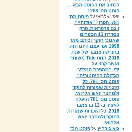
לכתוב את הפוסט הבא …
פוסט מס' 1288…
יואש אלרואי
על
פוסט מס'
781, הקרוי, "אודותיי".
ו-גם פרפראות. פרק
בסדרת 13 הספרים
שאנוכי חוקר וכותב מאז
1998 ועד עצם היום הזה
בחודש דצמבר של שנת
2018, תחת Title משותף
ואשר קרוי על
ידי: "מהפכת המידע
הגדולה בהיסטוריה".
פוסט מס' 781. כל
הזכויות שמורות לחוקר
ולמחבר יואש אלרואי.
פוסט מס' 781 הועלה
לאוויר ב- 12 בדצמבר
2018. כל הזכויות שמורות
לחוקר ולמחבר יואש
אלרואי.
גיא גורביץ
על
פוסט מס'