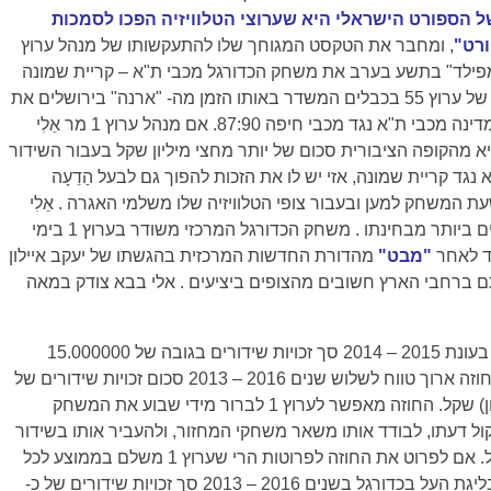
ל הספורט הישראלי היא שערוצי הטלוויזיה הפכו לסמכות
ורט"
, ומחבר את הטקסט המגוחך שלו להתעקשותו של מנהל ערוץ
מ- "בלומפילד" בתשע בערב את משחק הכדורגל מכבי ת"א – קריית שמונה
1:1 "ראש ראש" מול השידור הישיר של ערוץ 55 בכבלים המשדר באותו הזמן מה- "ארנה" בירושלים את
משחק הכדורסל בחצי גמר גביע המדינה מכבי ת"א נגד מכבי חיפה 87:90. אם מנהל ערוץ 1 מר אֵלִי
ציא מהקופה הציבורית סכום של יותר מחצי מיליון שקל בעבור השידור
גד קריית שמונה, אזי יש לו את הזכות להפוך גם לבעל הַדֵעָה
ת המשחק למען ובעבור צופי הטלוויזיה שלו משלמי האגרה . אֵלִי
בַּבָּא הלך על שיבוץ ותזמון ה- הגיוניים ביותר מבחינתו . משחק הכדורגל המרכזי משודר בערוץ 1 בימי
"מבט"
מהדורת החדשות המרכזית בהגשתו של יעקב איילון
ם ברחבי הארץ חשובים מהצופים ביציעים . אלי בבא צודק במאה
ערוץ 1 משלם להתאחדות הכדורגל בעונת 2015 – 2014 סך זכויות שידורים בגובה של 15.000000
(חמישה עשר מיליון) שקל . ובעבור חוזה ארוך טווח לשלוש שנים 2016 – 2013 סכום זכויות שידורים של
45.000000 (ארבעים וחמישה מיליון) שקל. החוזה מאפשר לערוץ 1 לברור מידי שבוע את המשחק
יקול דעתו, לבודד אותו משאר משחקי המחזור, ולהעביר אותו בשידור
ישיר לצופי הטלוויזיה במדינת ישראל. אם לפרוט את החוזה לפרוטות הרי שערוץ 1 משלם בממוצע לכל
שידור ישיר של משחק מרכזי אחד בליגת העַל בכדורגל בשנים 2016 – 2013 סך זכויות שידורים של כ-