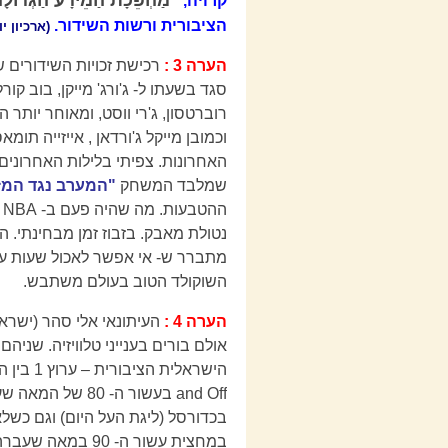
קרויה,
הציבורית ורשות השידור.
(ארכיון י
הערה 3 :
סגד בשעתו ל- ג'ורג' מייקן, בוב קורל
רוברטסון, ג'רי ווסט, ומאוחר יותר ה
שמלבד המשחק
"המערב נגד המז
ה
נטולת מאבק. בזבוז זמן מבחינתי. הא
מתברר ש- אי אפשר לאכול שעות ע
השוקולד הטוב בעולם משתבש.
הערה 4 :
העיתונאי אלי סהר (ישראל 
אולם בורים בענייני טלוויזיה. שני
and Off בעשור ה
בכדורסל (ליגת העל היום) וגם כשל
במחצית עשור ה- 0