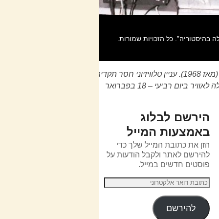
פוסט מס' 477. קבוצת הכדורסל של מכבי ת"א היא אובייקט שידור ישראלי ייחודי נחשב מזה עידן ועידנים (מאז 1968). עניין טלוויזיוני חסר תקדים
בתולדות הכדורסל הישראלי והאירופי. להעמיד דברים על דיוקם. פוסט מס' 477. כל הזכויות שמורות. הועלה לאוויר ביום רביעי – 18 בפברואר
הירשם לבלוג
באמצעות המייל
הזן את כתובת המייל שלך כדי
להירשם לאתר ולקבל הודעות על
פוסטים חדשים במייל.
להירשם