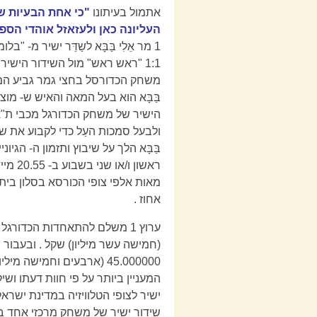
אתמול בעיתונו
"כי אחת הבעיות ש
העליונה כאן ולעזאזל אוהדי הספ
1 מר אֵלִי בַּבָּא לשַדֵּר ישיר 
בַּבָּא הוא בעל המאה והאיש ש- מו
הישיר של משחק הכדורגל מכבי ת"א נ
ולבעל סמכות העַל כדי לקבוע את שע
ראשון ו/או שני בשבוע ב- 20.55 מייד לאחר
מאות אלפי צופי הכורסא בסלון בית
אחוז .
המעניין ביותר על פי חוות דעתו וש