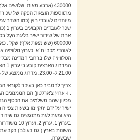
מתווספות הוצאות הפקה של שכירת נ
מיוחדים לעובדי חוץ (כמו השדר עמי
שכר ל
לאוהדי מכבי ת"א. כערוץ טלוויזיה אר
21.00 ל- 23.00, מדרוג ממוצע של % 10.3. מדובר בכמות של כ- 300000 (שלוש מאות אלף) צופים.
, ו- ערוץ צ'ארלטון) הם המממנים ה
מכיוון שהם משלמים את הכסף הגדו
היא ומעת לעת מתנגשים גם שידורי
בערוץ 1, ער
השונות בארץ (וגם בעולם) בקביעת 
שבשִגְרָה.