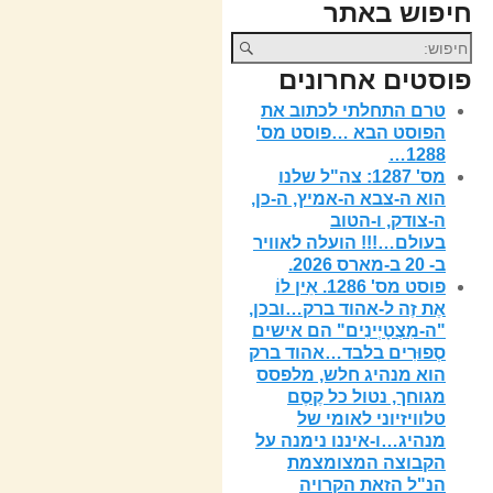
חיפוש באתר
פוסטים אחרונים
טרם התחלתי לכתוב את
הפוסט הבא …פוסט מס'
1288…
מס' 1287: צה"ל שלנו
הוא ה-צבא ה-אמיץ, ה-כן,
ה-צודק, ו-הטוב
בעולם…!!! הועלה לאוויר
ב- 20 ב-מארס 2026.
פוסט מס' 1286. אֵין לוֹ
אֶת זֶה ל-אהוד ברק…ובכן,
"ה-מִצְטָיְינִים" הם אישים
סְפוּרִים בלבד…אהוד ברק
הוא מנהיג חלש, מלפסס
מגוחך, נטול כל קֶסֶם
טלוויזיוני לאומי של
מנהיג…ו-איננו נימנה על
הקבוצה המצומצמת
הנ"ל הזאת הקרויה