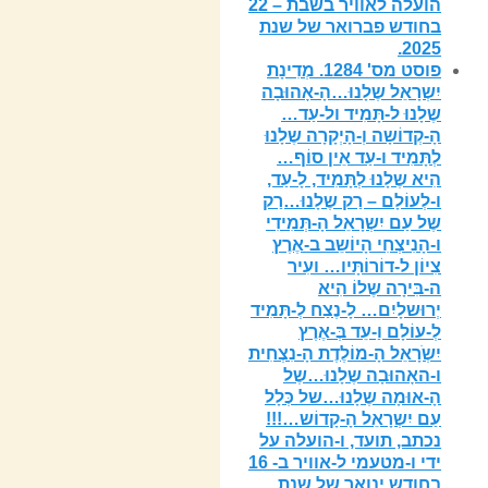
הועלה לאוויר בשבת – 22
בחודש פברואר של שנת
2025.
פוסט מס' 1284. מְדִינָת
יִשְרָאֵל שֶלָנוּ…הָ-אָהוּבָה
שֶלָנוּ ל-תָּמִיד ול-עַד…
הָ-קְדוֹשָה וְ-הָיְקָרָה שֶלָנוּ
לְתָּמִיד ו-עַד אֵין סוֹף…
הִיא שֶלָנוּ לְתָּמִיד, לָ-עַד,
ו-לְעוֹלָם – רַק שֶלָנוּ…רַק
שֶל עַם יִשְרָאֵל הָ-תְּמִידִי
ו-הָנִיצְחִי הָיוֹשֵב ב-אֶרֶץ
צִיוֹן ל-דוֹרוֹתָּיו… ועִיר
ה-בִּירָה שֶלוֹ הִיא
יְרוּשלָיִם… לָ-נֶצַח לְ-תָּמִיד
לְ-עוֹלָם וַ-עֵד בְּ-אֶרֶץ
יִשְֹרָאֵל הָ-מוֹלֶדֶת הָ-נִצְחִית
ו-האָהוּבָה שֶלָנוּ…שֶל
הָ-אוּמָה שֶלָנוּ…של כְּלָל
עַם יִשְרָאֵל הָ-קָדוֹש…!!!
נכתב, תועד, ו-הועלה על
ידי ו-מטעמי ל-אוויר ב- 16
בחודש ינואר של שנת