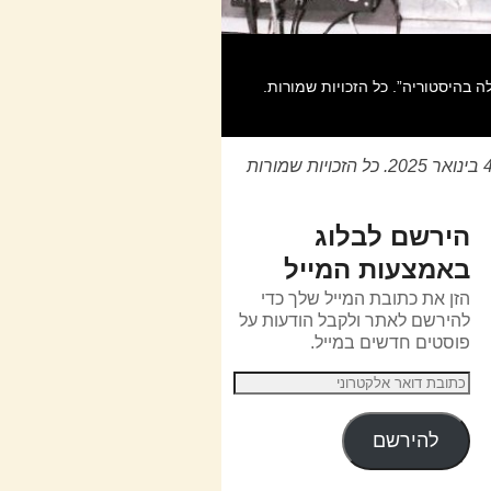
פוסט חדש מס' 1281. יואש אלרואי. דברי קֹהֶלֶת בֶּן דָוִּד מֶלֶךְ ב-ירושלים…הועלה על ידי לאוויר במוצ"ש – 4 בינואר 2025. כל הזכויות שמורות
הירשם לבלוג
באמצעות המייל
הזן את כתובת המייל שלך כדי
להירשם לאתר ולקבל הודעות על
פוסטים חדשים במייל.
להירשם