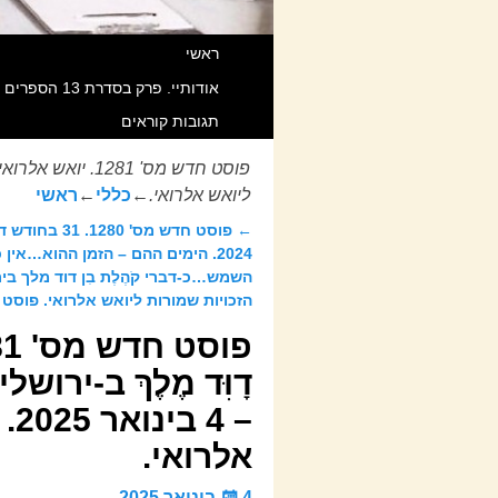
ראשי
אודותיי. פרק בסדרת 13 הספרים שאנוכי חוקר וכותב מאז 1998 תחת Title משותף הקרוי “מהפכת המידע הגדולה בהיסטוריה”. כל הזכויות שמורות.
תגובות קוראים
ליואש אלרואי.
←
כללי
←
ראשי
←
פוסט חדש מס' 280
ניווט בפוסטים
2024. הימים ההם – הזמן ההוא…אי
השמש…כ-דברי קֹהֶלֶת בִן דוד מלך ב
הזכויות שמורות ליואש אלרואי. פוסט מס' 0
דָוִּד מֶלֶךְ ב-יר
– 
אלרואי.
4 בינואר 2025