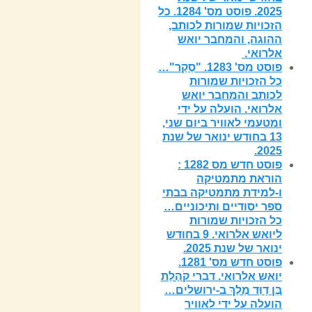
2025. פוסט מס' 1284. כל
הזכויות שמורות לכותב,
ההוגה, והמחבר יואש
אלרואי.
פוסט מס' 1283. "סֶקֶר"…
כל הזכויות שמורות
לכותב והמחבר יואש
אלרואי. הועלה על ידי
ומטעמי לאוויר ביום שני,
13 בחודש ינואר של שנת
2025.
פוסט חדש מס 1282 :
הוראת מתמטיקה
ו-למידת מתמטיקה בבתי
ספר יסודיים ותיכוניים…
כל הזכויות שמורות
ליואש אלרואי. 9 בחודש
ינואר של שנת 2025.
פוסט חדש מס' 1281.
יואש אלרואי. דברי קֹהֶלֶת
בֶּן דָוִּד מֶלֶךְ ב-ירושלים…
הועלה על ידי לאוויר