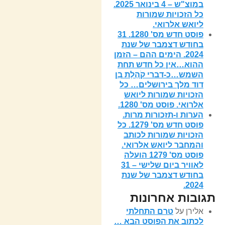
במוצ"ש – 4 בינואר 2025.
כל הזכויות שמורות
ליואש אלרואי.
פוסט חדש מס' 1280. 31
בחודש דצמבר של שנת
2024. הימים ההם – הזמן
ההוא…אין כל חדש תחת
השמש…כ-דברי קֹהֶלֶת בִן
דוד מלך בירושלים… כל
הזכויות שמורות ליואש
אלרואי. פוסט מס' 1280.
הערות ו-תזכורות מרות.
פוסט חדש מס' 1279. כל
הזכויות שמורות לכותב
והמחבר ליואש אלרואי.
פוסט מס' 1279 הועלה
לאוויר ביום שלישי – 31
בחודש דצמבר של שנת
2024.
תגובות אחרונות
אלירן
על
טרם התחלתי
לכתוב את הפוסט הבא …