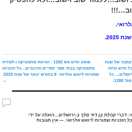
ב…!!!
רואי.
1. 31 בחודש דצמבר של שנת
פוסט חדש מס 1282 : הוראת מתמטיקה ו-למידת
ן כל חדש תחת
מתמטיקה בבתי ספר יסודיים ותיכוניים…כל הזכויות
ירושלים… כל
שמורות ליואש אלרואי. 9 בחודש ינואר של שנת 2025.
128.
→
. יואש אלרואי. דברי קֹהֶלֶת בֶּן דָוִּד מֶלֶךְ ב-ירושלים…הועלה על ידי
— אין תגובות