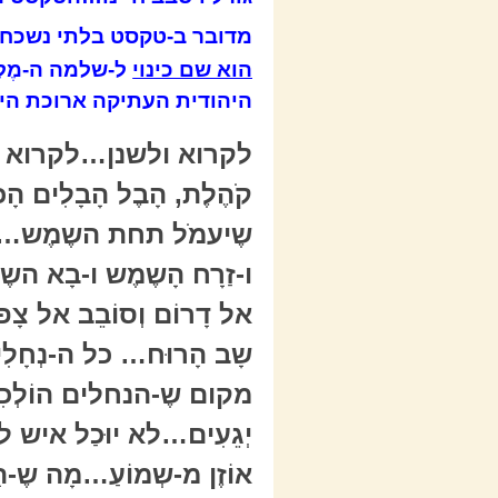
מדובר ב-טקסט בלתי נשכח.
הוא שם כינוי
ל-שלמה ה-מֶל
היהודית העתיקה ארוכת הימ
לקרוא ולשנן…לקרוא ולש
קֹהֶלֶת, הָבֶל הָבָלִים ה
שֶיעמֹל תחת השֶמֶש…דוֹר 
ו-זַרָח הָשֶמֶש ו-בָא הש
אל דָרוֹם וְסוֹבֵב אל צָ
שָב הָרוּח… כל ה-נְחָלִי
מקום שֶ-הנחלים הוֹלְכִ
יְגֵעִים…לא יוּכַל איש לדַ
אוֹזֶן מ-שְמוֹעַ…מָה שֶ