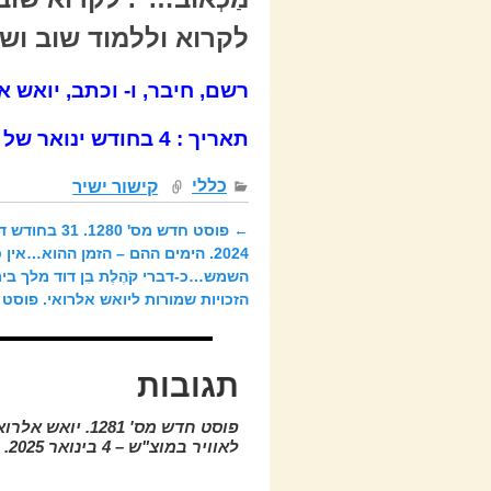
לקרוא וללמוד שוב ושו
רשם, חיבר, ו- וכתב,
יואש אל
תאריך : 4 בחודש ינואר של שנת 2025.
כללי
קישור ישיר
←
פוסט חדש מס' 280
ניווט בפוסטים
2024. הימים ההם – הזמן ההוא…אי
השמש…כ-דברי קֹהֶלֶת בִן דוד מלך ב
הזכויות שמורות ליואש אלרואי. פוסט מס' 0
תגובות
פוסט חדש מס' 1281
לאוויר במוצ"ש – 4 בינואר 2025. כל הזכויות שמורות ליואש אלרואי.