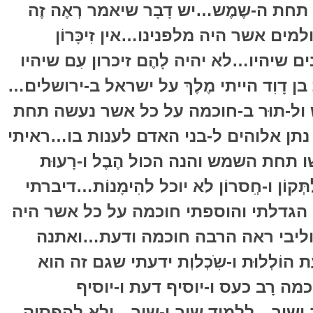
תחת ה-שֶמֶש…יש דָבָר שיאמר רְאֶה זֶה
ים אשר היה מלפנינו…אין זִיכָּרוֹן
 שיהיו…לא יהיה לָהֶם זיכרון עִם שיהיו
ן דָוִד הייתי מֶלֶךְ על ישראל ב-ירושלים…
רוֹש ול-תוּר ב-חוכמה על כל אשר נעשה תחת
ע נתן אלוהים ל-בני האדם לענות בו…ראיתי
חת השמש והנה הכול הֶבֶל ו-רָעוּת
ְּקוֹן ו-חְִסרוֹן לא יוכל להִימָנוֹת…דיברתי
נה הגדלתי והוספתי חוכמה על כל אשר היה
וליבי ראה הרבה חוכמה ודעת…ואתנה
וֹלְלוּת ו-שִֹכְלוְת ידעתי שגם זה הוא
מה רָב כעס ו-יוסיף דעת ו-יוסיף
וב ושוב…ללמוד שוב ו-שוב…ולא להפסיק