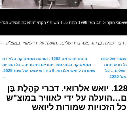
1. 31 בחודש דצמבר של שנת
פוסט חדש מס 1282 : הוראת מתמטיקה ו-למידת
ן כל חדש תחת
מתמטיקה בבתי ספר יסודיים ותיכוניים…כל הזכויות
ירושלים… כל
שמורות ליואש אלרואי. 9 בחודש ינואר של שנת 2025.
128.
→
פוסט חדש מס' 1281. יואש אלרואי. דברי קֹהֶלֶת בֶּן
ושלים…הועלה על ידי לאוויר במוצ"ש
4 בינואר 2025. כל הזכויות שמורות ליואש