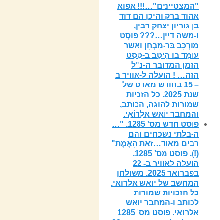
"המצטיינים"…!!! אפוא
אהוד ברק והיכן הם דוד
בן גוריון יצחק רבין,
ו-משה דיין…??? פּוֹסְט
מוֹרְכָּב בַּר-מִבְחָן ואשר
עוֹמֵד בו הֵיטֵב ב-טֶסְט
הזמן המדובר ה-נ"ל
הזה… ! הועלה ל-אוויר ב
– 15 בחודש מארס של
שנת 2025. כל הזכיות
שמורות להוגה, הכותב,
והמחבר יוֹאָש אַלְרוֹאִי.
פוסט חדש מס' 1285. "…
ה-בלתי נשכחים והם
רבים מאוד…זאת הָאֶמֶת"
(!). פוסט מס' 1285.
הועלה לאוויר ב- 22
בפברואר 2025. משולחן
המחשב של יואש אלרואי.
כל הזכויות שמורות
לכותב ו-המחבר יואש
אלרואי. פוסט מס' 1285