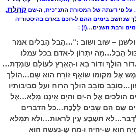
קֹהֶלֶת,
 על פי דעתה של המסורת התנ"כית, ה-שם
ֶךְ שנחשב בימים ההם ל-חכם באדם בהיסטוריה
ים ורבת השנים…(!) :
נן – שוב ושוב :"…הָבֶל הָבַלִים אמר
ָכּול הָבֶל…מָה יִתְּרוֹן ל-אדם בכל עמלו
הוֹלֵךְ ודוֹר בָּא ו-הָאָרֶץ לעוֹלָם עוֹמָדֶת…
ֶמֶש אֶל מקומו שוֹאֵף זוֹרֵח הוא שָם…הוֹלֵך
פון…סוֹבֵב סוֹבֵב הולך הָרוּחַ ועל סביבותיו
ם הולכים אֶל ה-יָם והיָם אֵינֶנוּ מָלֵא…אֶל
ים שָם הֵם שָבִים לָלֶכֶת…כל הדברים
בֵּר…לא תִּשְבַּע עַיִן לרְאוֹת…ולא ֵתִִּמָלֵא
-הָיָה הוא ש-יהיה ו-מה שֶ-נעשה הוא