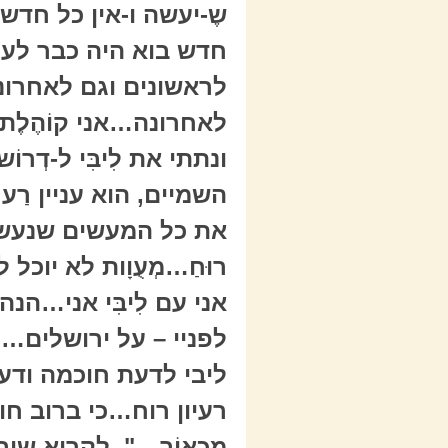
שֶ-יעשה ו-אין כל חדש 
חדש בוא היה כבר לעולמ
לראשונים וגם לאחרונים
לאחרונה…אני קוֹהֶלֶת ב
ונתתי את לִיבִּי ל-דְ
השמיים, הוא עניין רַ
את כל המעשים שנעשו ת
רוּחַ…מְעֻוָות לא יוכל לת
אני עם לִיבִּי אני…ה
לפניי – על ירושלים…
ליבי לדעת חוכמה ודעת ה
רעיון רוח…כי ברוב חוכ
מַכְאוֹב…". לקרוא ש