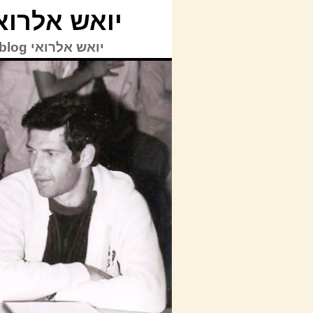
יואש אלרואי blog
יואש אלרואי TVblog | © כל הזכויות על האתר לרבות תוכן האתר שמורות ליואש אלרואי.