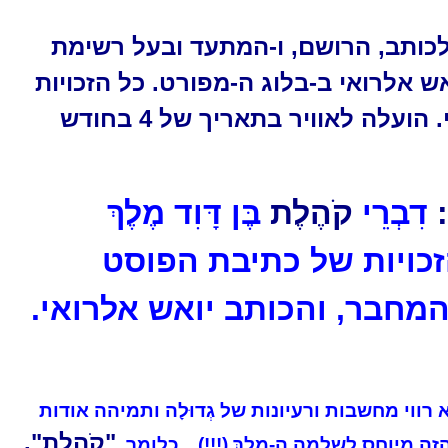
 1281 שייך לכותב, הרושם, ו-המתעד ובעל רשימת
 אלרואי ב-בלוג ה-מפורט. כל הזכויות
שמורות ליואש אלרואי. הועלה לאוויר בתאריך של 4 בחודש
דִבְרֵי
קֹהֶלֶת
בֶּן דָּוִד מֶלֶךְ
ל הזכויות של כתיבת הפוסט
מחבר, והכותב יואש אלרואי.
וי מחשבות ורעיונות של גְדוּלָה ותמיהה אודות
"קֹהֶלֶת".
ה מיוחס לשלמה ה-מֶלֶךְ (!!!)…כלומר,