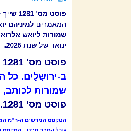
פוסט מס'
המאמרים למיניהם יואש
ינואר של שנת 2025.
פוסט מס' 1281 :
ב-יְרושָלָיִם. כ
שמורות לכותב, ה
פוסט מס' 1281.
הטקסט המרשים ה-ר"מ הוא רו
גורל ו-סבב חיינו…הטקסט הז