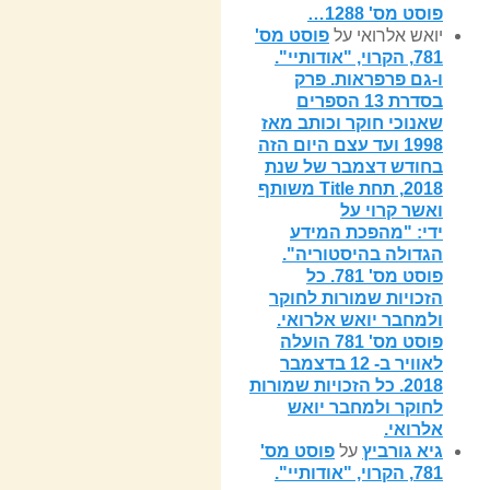
פוסט מס' 1288…
יואש אלרואי
על
פוסט מס'
781, הקרוי, "אודותיי".
ו-גם פרפראות. פרק
בסדרת 13 הספרים
שאנוכי חוקר וכותב מאז
1998 ועד עצם היום הזה
בחודש דצמבר של שנת
2018, תחת Title משותף
ואשר קרוי על
ידי: "מהפכת המידע
הגדולה בהיסטוריה".
פוסט מס' 781. כל
הזכויות שמורות לחוקר
ולמחבר יואש אלרואי.
פוסט מס' 781 הועלה
לאוויר ב- 12 בדצמבר
2018. כל הזכויות שמורות
לחוקר ולמחבר יואש
אלרואי.
גיא גורביץ
על
פוסט מס'
781, הקרוי, "אודותיי".