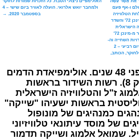
סוק 17 : "…זָכוֹר אֵת אֲשֶר עָשָה
האולימפיים ניצולי הטבח. כל הזכויות שמורות לחוקר
עולם ו-אף פעם
ולמחבר יואש אלרואי. הועלה לאוויר ביום שישי – 4
חת הטלוויזיה
בספטמבר 2020.
→
הישראלית הציבורית לאולימפיאדת מינכן 72' והשדר
ה הישראלית
הציבורית נסים קיוויתי ז"ל ששידר ישיר מ-מינכן 72'
ויות השחייה וה-
א"ק.. פוסט מס' 908. הועלה לאוויר ביום רביעי – 2
ורות לחוקר, הכותב,
פוסט מס' 909. לפני 48 שנים. אולימפיאדת הדמים
– מינכן 1972 (פרק 8). רשות השידור בראשות
וג ז"ל והטלוויזיה הישראלית
ליסטית בראשות ישעיהו "שייקה"
גים כמנהיגים של מונופול
גים של מוסד עיתונאי טלוויזיוני
ביל. שמואל אלמוג ושייקה תדמור