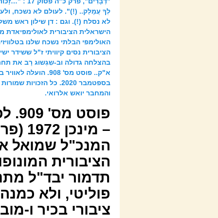
"דְבָרִים", פרק כ"ה פ
לְךָ עֲמָלֵק.. (!)". לעולם לא נשכח, ול
לא נסלח (!). וגם : דן שילון ראש משל
האולימפי הבלתי נשכח שלנו בטלוויזי
בהצלחה גדולה וב-שִגְשוּג רָב את תחר
בספטמבר 2020. כל הזכויות שמ
והמחבר יואש אלרואי.
המנכ"ל שמואל אלמ
הציבורית המונופו
תדמור יבד"ל מתנה
פוליטי, ולא כמנהי
ציבורי בכיר ו-מו