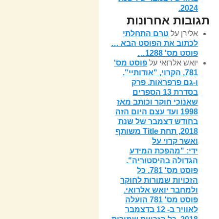
2024.
תגובות אחרונות
אלירן
על
טרם התחלתי
לכתוב את הפוסט הבא …
פוסט מס' 1288…
יואש אלרואי
על
פוסט מס'
781, הקרוי, "אודותיי".
ו-גם פרפראות. פרק
בסדרת 13 הספרים
שאנוכי חוקר וכותב מאז
1998 ועד עצם היום הזה
בחודש דצמבר של שנת
2018, תחת Title משותף
ואשר קרוי על
ידי: "מהפכת המידע
הגדולה בהיסטוריה".
פוסט מס' 781. כל
הזכויות שמורות לחוקר
ולמחבר יואש אלרואי.
פוסט מס' 781 הועלה
לאוויר ב- 12 בדצמבר