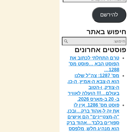
להירשם
חיפוש באתר
פוסטים אחרונים
טרם התחלתי לכתוב את
הפוסט הבא …פוסט מס'
1288…
מס' 1287: צה"ל שלנו
הוא ה-צבא ה-אמיץ, ה-כן,
ה-צודק, ו-הטוב
בעולם…!!! הועלה לאוויר
ב- 20 ב-מארס 2026.
פוסט מס' 1286. אֵין לוֹ
אֶת זֶה ל-אהוד ברק…ובכן,
"ה-מִצְטָיְינִים" הם אישים
סְפוּרִים בלבד…אהוד ברק
הוא מנהיג חלש, מלפסס