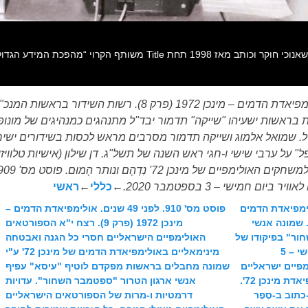
פוסט מס' 909. לפני 48 שנים. אולימפיאדת הדמים – מינכן 1972 (פרק
 בראשות ישעיהו "שייקה" תדמור יבד"ל מתנהגים כמנהיגים של מונופול
-מוביל. שמואל אלמוג ושייקה תדמור מסרבים מראש לכסות בשידורים ישי
הן "נופל" על ערבי שישי ו-חגי ראש השנה של תשל"ג. דן שילון (אישיות טל
←
כללי
←
ראשי
 48 שנים. אולימפיאדת הדמים
פוסט מס' 910. לפני 49 שנים. אולימפיאדת הדמים –
יה נוראה. שמונה אנשי
מינכן 1972 (פרק 9). רצח י"א הספורטאים
ור" בפיקודו של
האולימפיים הישראליים חסרי כל הגנה ואבטחה
לוטיף "עיסא" עפיף רוצחים ביום שלישי – 5
מינימאליים באולימפיאדת הדמים של מינכן 72' ע"י
 אולימפיים ישראליים
שמונה מחבלים בראשות מפקדם לוטיף "עיסא" עפיף
תמימים חסרי כל מגן ו-הגנה באולימפיאדת מינכן 72'.
אנשי ארגון הטרור "ספטמבר השחור". עדויות
כתוב ב-סֶפֶר
דרמטיות ו-מרות של הספורטאים הישראליים