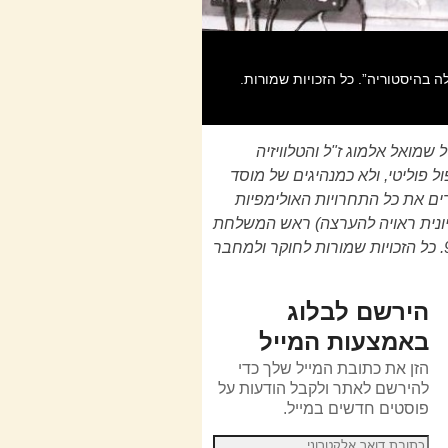
 8). רשות השידור בראשות המנכ"ל שמואל אלמוג ז"ל והטלוויזיה
 פוליטי, ולא כמנהיגים של מוסד
רים את כל התחרויות האולימפיות
וויזיונית ראויה להערצה) ראש המשלחת
של הטלוויזיה הישראלית הציבורית למשחקים האולימפיים של מינכן 72' נִדְהָם ונותר הָמוּם. פוסט מס' 909. כל הזכויות שמורות לחוקר ולמחבר
הירשם לבלוג
באמצעות המייל
הזן את כתובת המייל שלך כדי
להירשם לאתר ולקבל הודעות על
פוסטים חדשים במייל.