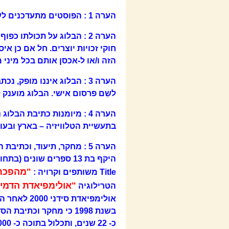
הערה 1 : הפוסטים מתעדכנים לעיתים גם לאחר צאתם אור באם אנ וכי מחזיק בידי מידע חדש.
הערה 2 : הבלוג על תכולתו כ
חוקי זכויות יוצרים. חל אם כן 
הזה ו/או ל-אכסן אותם בכל מיני 
הערה 3 : הבלוג איננו מופק,
לשֵם פרסום אישי. הבלוג מוענק 
בתעשיית הטלוויזיה – בארץ ובעו
הערה 5 : מחקר, תיעוד, וכ
היקף בת 13 ספרים שוני
"מהפכת 
Title משותפים וקרויה :
"אולימפיאדת הדמים – מ
הטרילוגיה
כ- 22 שנים, ותכלול בתוכה כ- 130000 (מאה אלף) עמודים.