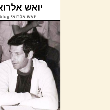
יואש אלרואי blog
יואש אלרואי TVblog | © כל הזכויות על האתר לרבות תוכן האתר שמורות ליואש אלרואי.