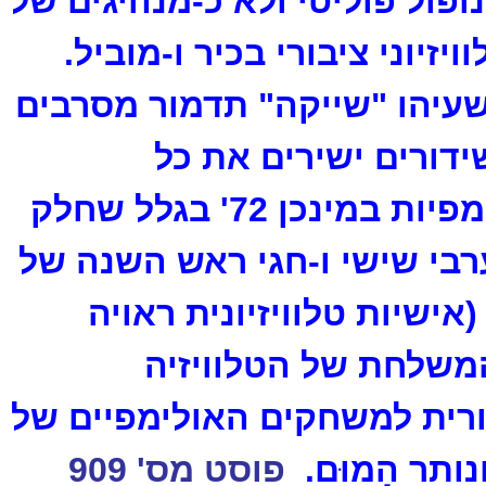
ופול פוליטי ולא כ-מנהיגים של
יזיוני ציבורי בכיר ו-מוביל.
שעיהו "שייקה" תדמור מסרבים
דורים ישירים את כל
התחרויות האולימפיות במינכן 72' בגלל שחלק
רבי שישי ו-חגי ראש השנה של
(אישיות טלוויזיונית ראויה
משלחת של הטלוויזיה
רית למשחקים האולימפיים של
פוסט מס' 909