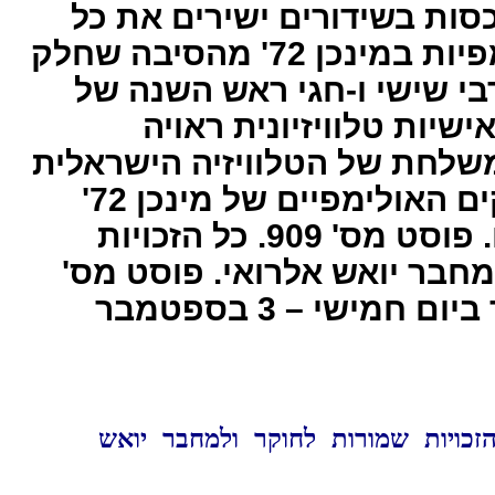
ות בשידורים ישירים את כל
התחרויות האולימפיות במינכן 72' מהסיבה שחלק
בי שישי ו-חגי ראש השנה של
ישיות טלוויזיונית ראויה
לחת של הטלוויזיה הישראלית
הציבורית למשחקים האולימפיים של מינכן 72'
נִדְהָם ונותר הָמוּם. פוסט מס' 909. כל הזכויות
חבר יואש אלרואי. פוסט מס'
909 הועלה לאוויר ביום חמישי – 3 בספטמבר
 909. כל הזכויות שמורות לחוקר ולמחבר יואש