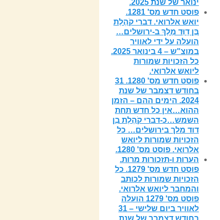
ינואר של שנת 2025.
פוסט חדש מס' 1281.
יואש אלרואי. דברי קֹהֶלֶת
בֶּן דָוִּד מֶלֶךְ ב-ירושלים…
הועלה על ידי לאוויר
במוצ"ש – 4 בינואר 2025.
כל הזכויות שמורות
ליואש אלרואי.
פוסט חדש מס' 1280. 31
בחודש דצמבר של שנת
2024. הימים ההם – הזמן
ההוא…אין כל חדש תחת
השמש…כ-דברי קֹהֶלֶת בִן
דוד מלך בירושלים… כל
הזכויות שמורות ליואש
אלרואי. פוסט מס' 1280.
הערות ו-תזכורות מרות.
פוסט חדש מס' 1279. כל
הזכויות שמורות לכותב
והמחבר ליואש אלרואי.
פוסט מס' 1279 הועלה
לאוויר ביום שלישי – 31
בחודש דצמבר של שנת