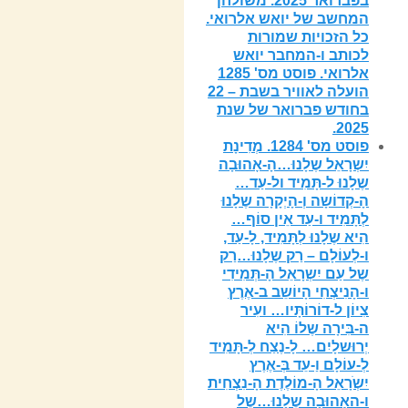
בפברואר 2025. משולחן
המחשב של יואש אלרואי.
כל הזכויות שמורות
לכותב ו-המחבר יואש
אלרואי. פוסט מס' 1285
הועלה לאוויר בשבת – 22
בחודש פברואר של שנת
2025.
פוסט מס' 1284. מְדִינָת
יִשְרָאֵל שֶלָנוּ…הָ-אָהוּבָה
שֶלָנוּ ל-תָּמִיד ול-עַד…
הָ-קְדוֹשָה וְ-הָיְקָרָה שֶלָנוּ
לְתָּמִיד ו-עַד אֵין סוֹף…
הִיא שֶלָנוּ לְתָּמִיד, לָ-עַד,
ו-לְעוֹלָם – רַק שֶלָנוּ…רַק
שֶל עַם יִשְרָאֵל הָ-תְּמִידִי
ו-הָנִיצְחִי הָיוֹשֵב ב-אֶרֶץ
צִיוֹן ל-דוֹרוֹתָּיו… ועִיר
ה-בִּירָה שֶלוֹ הִיא
יְרוּשלָיִם… לָ-נֶצַח לְ-תָּמִיד
לְ-עוֹלָם וַ-עֵד בְּ-אֶרֶץ
יִשְֹרָאֵל הָ-מוֹלֶדֶת הָ-נִצְחִית
ו-האָהוּבָה שֶלָנוּ…שֶל