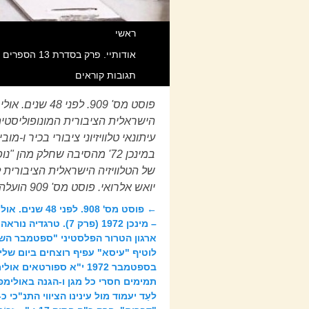
ראשי
אודותיי. פרק בסדרת 13 הספרים שאנוכי חוקר וכותב מאז 1998 תחת Title משותף הקרוי “מהפכת המידע הגדולה בהיסטוריה”. כל הזכויות שמורות.
תגובות קוראים
הישראלית הציבורית המונופוליסטית
עיתונאי טלוויזיוני ציבורי בכיר ו
במינכן 72' מהסיבה שחלק מ
יואש אלרואי. פוסט מס' 909 הועלה לאוויר ביום חמישי – 3 בספטמבר 2020.
←
פוסט מס' 908. לפני
ניווט בפוסטים
– מינכן 1972 (פרק 7). טרגד
ארגון הטרור הפלסטיני "ספטמבר השח
בספטמבר 1972 י"א ספורטאים
לעַד יעמוד מול עינינו הציווי התנ"כי כ-