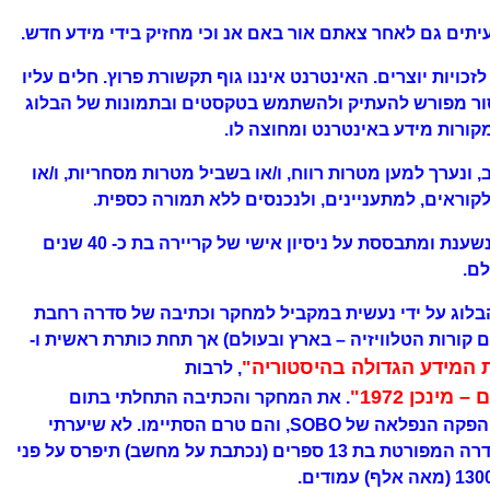
פוף לזכויות יוצרים. האינטרנט איננו גוף תקשורת פרוץ. חלים עליו
איסור מפורש להעתיק ולהשתמש בטקסטים ובתמונות של הבלוג
מקורות מידע באינטרנט ומחוצה לו.
 נכתב, ונערך למען מטרות רווח, ו/או בשביל מטרות מסחריות, ו/או
לקוראים, למתעניינים, ולנכנסים ללא תמורה כספית.
הערה 4 : מיומנות כתיבת הבלוג נשענת ומתבססת על ניסיון אישי של קריירה בת כ- 40 שנים
לם.
תיבת הבלוג על ידי נעשית במקביל למחקר וכתיבה של סדרה רחבת
ם (בתחום קורות הטלוויזיה – בארץ ובעולם) אך תחת כותרת ראשית ו-
המידע הגדולה בהיסטוריה"
, לרבות
ינכן 1972"
. את המחקר והכתיבה התחלתי בתום
אולימפיאדת סידני 2000 לאחר ההפקה הנפלאה של SOBO, והם טרם הסתיימו. לא שיערתי
בשנת 1998 כי מחקר וכתיבת הסדרה המפורטת בת 13 ספרים (נכתבת על מחשב) תיפרס על פני