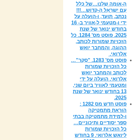
הָ-אוּמָה שֶלָנוּ…של כְּלָל
עַם יִשְרָאֵל הָ-קָדוֹש…!!!
נכתב, תועד, ו-הועלה על
ידי ו-מטעמי ל-אוויר ב- 16
בחודש ינואר של שנת
2025. פוסט מס' 1284. כל
הזכויות שמורות לכותב,
ההוגה, והמחבר יואש
אלרואי.
פוסט מס' 1283. "סֶקֶר"…
כל הזכויות שמורות
לכותב והמחבר יואש
אלרואי. הועלה על ידי
ומטעמי לאוויר ביום שני,
13 בחודש ינואר של שנת
2025.
פוסט חדש מס 1282 :
הוראת מתמטיקה
ו-למידת מתמטיקה בבתי
ספר יסודיים ותיכוניים…
כל הזכויות שמורות
ליואש אלרואי. 9 בחודש