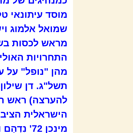
כמנהיגים של מונ
מוסד עיתונאי טלוו
שמואל אלמוג וי
מראש לכסות בשי
מהן "נופל" על ע
תשל"ג. דן שילון 
להערצה) ראש ה
הישראלית הציבו
מינכן 72' נִדְהָם ונותר הָמוּם.