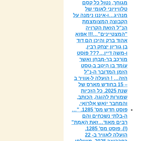
מגוחך, נטול כל קֶסֶם
טלוויזיוני לאומי של
מנהיג…ו-איננו נימנה על
הקבוצה המצומצמת
הנ"ל הזאת הקרויה
"המצטיינים"…!!! אפוא
אהוד ברק והיכן הם דוד
בן גוריון יצחק רבין,
ו-משה דיין…??? פּוֹסְט
מוֹרְכָּב בַּר-מִבְחָן ואשר
עוֹמֵד בו הֵיטֵב ב-טֶסְט
הזמן המדובר ה-נ"ל
הזה… ! הועלה ל-אוויר ב
– 15 בחודש מארס של
שנת 2025. כל הזכיות
שמורות להוגה, הכותב,
והמחבר יוֹאָש אַלְרוֹאִי.
פוסט חדש מס' 1285. "…
ה-בלתי נשכחים והם
רבים מאוד…זאת הָאֶמֶת"
(!). פוסט מס' 1285.
הועלה לאוויר ב- 22