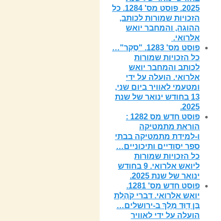
2025. פוסט מס' 1284. כל
הזכויות שמורות לכותב,
ההוגה, והמחבר יואש
אלרואי.
פוסט מס' 1283. "סֶקֶר"…
כל הזכויות שמורות
לכותב והמחבר יואש
אלרואי. הועלה על ידי
ומטעמי לאוויר ביום שני,
13 בחודש ינואר של שנת
2025.
פוסט חדש מס 1282 :
הוראת מתמטיקה
ו-למידת מתמטיקה בבתי
ספר יסודיים ותיכוניים…
כל הזכויות שמורות
ליואש אלרואי. 9 בחודש
ינואר של שנת 2025.
פוסט חדש מס' 1281.
יואש אלרואי. דברי קֹהֶלֶת
בֶּן דָוִּד מֶלֶךְ ב-ירושלים…
הועלה על ידי לאוויר