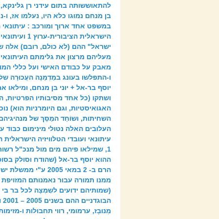
להתאוששותה בתום עידני רן גלינקא, יו
בן מנחם נמוגו כלא היו, נעלמו אז, ו-נ
במשפט אחד ארוך ומורכב : עיתונאי ה
הישראלית הציבורית-ערוץ
ישראל" ההם (לא כולם, רובם) אלה ש
מעליהם מרצון את גלימתם העיתונאית,
מאבק על כבודם האישי ועל כללי המוּסָר 
ו-התפלשו בעונג במַדְמֵנָה העֲכוּרָה של
יוסף בר-אל + יוני בן מנחם, ומילאו א
ושתקו (כל אחד מסיבותיו הפרטיות, ה
האגואיסטיות, וגם היומרניות הוא) נוכח 
השחיתות, ושוֹחַד המַסָּךְ של מנהיגיה
העלובים האלה נטולי מינימום כבוד עצ
עיתונאי ועובדי הטלוויזיה הישראלית ה
1, שמילאו פיהם מים מול מנכ"ל רשו
ההוא יוסף בר-אל (שהודח וסולק בסו
הרם ב- 2 במאי 2005 ע"י מ
ממנו תמורה עבור נאמנותם המזויפת ו
(שמותיהם ידועים לשִמְצָה לכל בר בי
הבוג
מְנוּבָז, ערמומי, רווי תחבולות ו-מזימ