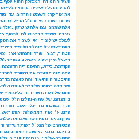
השידור המודח והמסולק ההוא יוסף בר-
להפיק תועלת אישית ו-רווחים לעצמם)
את אוֹר קרני השמש ו-הרקיבו עד יְסוֹד 
שורות רשות השידור ז"ל ההיא. גם ה
אלה שתמכו וגם אלה ש-שתקו, אלה ש
שברחו משדה הקרב שילמו לבסוף את 
לעולם יש לזכור ו-אין לשכוח את הט
חוות דעתו של מנהל הטלוויזיה הישרא
הטהור, רב ה-יושרה, והנחוש ארנון צוק
הקודמת. כידוע, ההיסטוריה הדוממת 
המהימנה מתעדת את סיפוריה לפרטי 
ההיסטוריה ההיא דיווחה לאומה בדרכ
ומה קרה בסופו של דבר לאותם שלוש
ההם של רשות השידור רן גלינקא + יוס
בן מנחם. שלושת ה-נְפָלִים הללו שמ
הניחו בשעתו כתר על ראשם, הודחו ו
הרם, ע"י אותן הממשלות ואותן ראש
שרון ובנימן נתניהו שהושיבו את שלו
הכס הרם של מנכ"ל רשות השידור והפ
בידיהם. כתבי האישום החמורים נגד 
יוסף בר-אל ויוני בן מנחם (וגם רן גלי