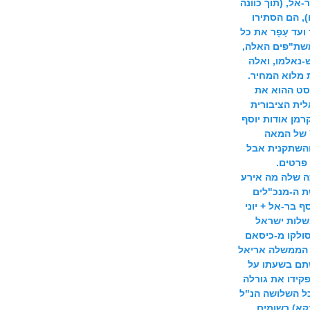
אל, (תוך כוונה
, הם הסתירו
ועד עָפָר את כל
משת"פים האלה,
-נאלמו, ואלה
מלוא המחיר.
קסט ההוא את
לית הציבורית
רמן אודות יוסף
בר-אל היכן שהוא באמצע עשור ה-70 של המאה
והשתקנית אבל
פרטים.
ה שלה מה אירע
ת ה-מנכ"לים
ף בר-אל + יוני
משלות ישראל
סולקו מ-כיסאם
י הממשלה אריאל
שתם בשעתו על
קידו את גורלה
כל השלושה הנ"ל
נקא) רשומים