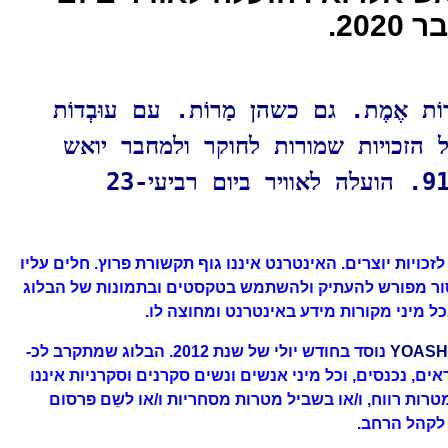
917. עוּבְדוֹת אֶמֶת. גם כשהן מַרוֹת. עם עוּבְדוֹת
 הזכויות שמורות לחוקר ולמחבר יואש
אלרואי. פוסט מס' 917. הועלה לאוויר ביום רביעי-23
פוף לזכויות יוצרים. האינטרנט איננו גוף תקשורת פרוץ. חלים עליו
 איסור מפורש להעתיק ולהשתמש בטקסטים ובתמונות של הבלוג
כל מיני מקורות מידע באינטרנט ומחוצה לו.
YOASH
נוסד בחודש יולי של שנת 2012. הבלוג שמתקרב לכ-
ים, קוראים, נכנסים, וכל מיני אנשים ונשים סקרנים וסקרניות איננו
טרות רווח, ו/או בשביל מטרות מסחריות ו/או לשֵם פרסום
 לקהל הרחב.