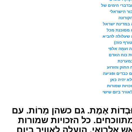
ובדברי הימים של
ור הישראלי
הקורונה
 במדינת ישראל
) היא מסוכנת מכל
ה שעלולה להביא
ורף כזה)
ועִמָה אלפי
סת כוח האדם
במערכת
החוֹק והזרוע
ים כבדים ופגיעה
א יהיה כאן
פוסט מס' 916. כל הזכויות שמורות
וויר ביום שישי
מס' 917. עוּבְדוֹת אֶמֶת. גם כשהן מַרוֹת. עם
 מתווכחים. כל הזכויות שמורות
ש אלרואי. הועלה לאוויר ביום