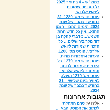
במוצ"ש – 4 בינואר 2025.
כל הזכויות שמורות
ליואש אלרואי.
פוסט חדש מס' 1280. 31
בחודש דצמבר של שנת
2024. הימים ההם – הזמן
ההוא…אין כל חדש תחת
השמש…כ-דברי קֹהֶלֶת בִן
דוד מלך בירושלים… כל
הזכויות שמורות ליואש
אלרואי. פוסט מס' 1280.
הערות ו-תזכורות מרות.
פוסט חדש מס' 1279. כל
הזכויות שמורות לכותב
והמחבר ליואש אלרואי.
פוסט מס' 1279 הועלה
לאוויר ביום שלישי – 31
בחודש דצמבר של שנת
2024.
תגובות אחרונות
אלירן
על
טרם התחלתי
לכתוב את הפוסט הבא …