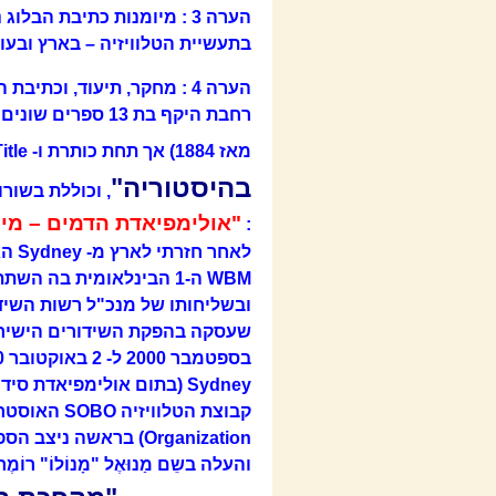
בתעשיית הטלוויזיה – בארץ ובעו
הערה 4 : מחקר, תיעוד, וכ
רחבת היקף בת 13 
מאז 1884) אך תחת כותרת ו- Title משותפים, וקרויה :
בהיסטוריה"
, וכוללת בשור
"אולימפיאדת הדמים – מינכן 72
:
לאח
ובשליחותו של מנכ"ל רשות השידור
Organization) בראשה 