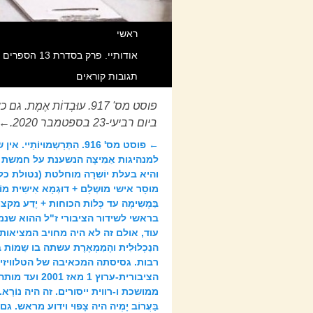
ראשי
אודותיי. פרק בסדרת 13 הספרים שאנוכי חוקר וכותב מאז 1998 תחת Title משותף הקרוי “מהפכת המידע הגדולה בהיסטוריה”. כל הזכויות שמורות.
תגובות קוראים
פוסט מס' 917. עוּבְדוֹ
ביום רביעי-23 בספטמבר 2020.
←
←
פוסט מס' 916. הִתְּרָשְמוּיוֹתַיי. 
ניווט בפוסטים
למנהיגות אַמִיצָה הנשענת על חמשת עמוד
מוּסָר אישי מוּשְלָם + דוּגְמָא אִישִית מוֹפ
בַּמְשִימָה עד כְּלוֹת הכוחות + יֶדַע מקצ
בראשי לשידור הציבורי ז"ל ההוא שנמוג ו
עוד, אולם זה לא היה מחויב המציאות (
הנַכְלוּלִית והָמַמְאֶרֶת עשתה בו שַמוֹ
רבות. גסיסתה המכאיבה של הטלוויזי
ממושכת ו-רווית ייסורים. זה היה נוֹרָא
בַּעֲרוֹב יָמֶיה היה צָפוּי וידוע מראש. ג