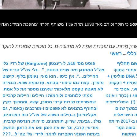
ת אֶמֶת. גם כשהן מַרוֹת. עם עוּבְדוֹת אֶמֶת לא מתווכחים. כל הזכויות שמורות 
כללי
←
ראשי
אין שוּם תָּחְלִיף
פוסט מס' 918. ל-רינגטון (Ringtone) של רדיו גלי
י הַתָּוֶוךְ
צה"ל המתנגן מזה שנים בנוסח, "…גלי צה"ל הבית של
והיא בעלת יוֹשְרָה מוחלטת (נטולת כל DNA פוליטי) +
החיילים…", אין כיסוי. הוא מעין נְעִימוֹן בלוף. קישוט
ְתִית + דְבֵקוּת
מופרך. קצת כמו סיפורי סבתא. פִּרְסוֹמֶת שווא. ובמידה
ועי. אנוכי נד
לא מעטה טקסט מלאכותי שאיננו מספר את כל אמת.
-נִכְחַד ו-איננו
ממתי ללוחמים ולוחמות ו-חיילים וחיילות קרביים
!). הפוליטיזציה
שמשרתים שירות קרבי מסוכן, קשה, וממושך בקיץ
ת במשך שנים
ובחורף בתנאים לא פשוטים ו-מורכבים (כאמור, גם
ה הישראלית
אקלימיים) ב-חֵילות השדה של צה"ל כמו הצנחנים,
הציבורית-ערוץ 1 מאז 2001 ועד מותה ב-2017 הייתה
גולני, גבעתי, שריון, תותחנים, סיירות, הנדסה קרבית,
. סופה המַר
מודיעין קרבי, וכו' יש את הזמן ו/או את הרצון והחשק
ם התקוות
בעתות הפנאי הקצרות להאזין לרדיו גלי צה"ל…???