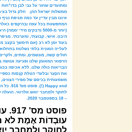
ומתועדים שחור על גבי לבן בדו"חות 
ממשלות ישראל ההן. חלק גדול בציב
איננו מבין עדיין עד כמה מגיפת נגיף 
המתפשטת בכל עוּזָה ובהיקפים כאלה
(יותר מ-5000 נדבקים מידי יממה
היבט. אישי, קבוצתי, ומערכתי. מגיפ
בעוד זמן לא רב (אם תימשך בקצב מט
לעלייה המונית בלתי נשלטת בתחלואה 
חולים קשה, מונשמים, ומתים, ולקרי
הרפואי המאומן שלנו ופגיעה אנושה 
הבריאות כולה שלנו. ללא אכיפה בכוח 
את הסֶגֶר ובלעדי הטלת קְנָסוֹת כספי
משמעותית בכיסם של מפירי הצווים, ל
Happy end (!). 
לחוקר ולמחבר יואש אלרואי. הועלה לא
– 18 בספטמבר 2020.
פוסט 
עוּבְדוֹת אֶמֶת לא
לחוקר ולמחבר יוא