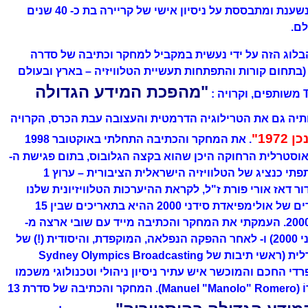
הערה 3 : מיומנות כתיבת הבלוג נשענת ומתבססת על ניסיון אישי של קריירה בת כ- 40 שנים
לם.
תיבת הבלוג הזה על ידי נעשית במקביל למחקר וכתיבה של סדרה
ספרים שונים (בתחום קורות והתפתחות תעשיית הטלוויזיה – בארץ ובעולם
"מהפכת המידע הגדולה
ותיה גם את הטרילוגיה הדרמטית והעצובה עבת הכרס, הקרויה
19"
. את המחקר והכתיבה התחלתי באוקטובר 1998
ר חזרתי לארץ מ- Sydney האוסטרלית הרחוקה היכן שהוא בקצה הגלובוס, בתום פגישת ה-
WBM ה-1 הבינלאומית בה השתתפתי כנציג של הטלוויזיה הישראלית הציבורית – ערוץ 1
 דאז אורי פורת ז"ל, לקראת ההיערכות הטלוויזיונית שלנו
שעסקה בהפקת השידורים הישירים של אולימפיאדת סידני 2000 ההיא בתאריכים שבין 15
בספטמבר 2000 ל- 2 באוקטובר 2000. העמקתי את המחקר והכתיבה מייד עם שובי ארצה מ-
Sydney (בתום אולימפיאדת סידני 2000) ו- לאחר ההפקה הנפלאה, המוקפדת, והיסודית (!) של
קבוצת הטלוויזיה SOBO האוסטרלית (ראשי תיבות של Sydney Olympics Broadcasting
ניצב הספרדי החכם והמוכשר איש עתיר ניסיון ניהולי וטכנולוגי משכמו
והעלה בשֵם מַנוּאֶל "מָנוֹלוֹ" רוֹמֶרוֹ (Manuel "Manolo" Romero). המחקר והכתיבה של סדרת 13