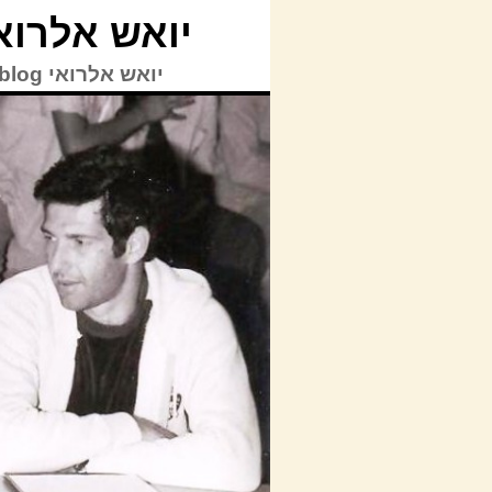
יואש אלרואי blog
יואש אלרואי TVblog | © כל הזכויות על האתר לרבות תוכן האתר שמורות ליואש אלרואי.