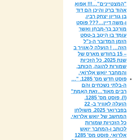
"המצטיינים"…!!! אפוא
אהוד ברק והיכן הם דוד
בן גוריון יצחק רבין,
ו-משה דיין…??? פּוֹסְט
מוֹרְכָּב בַּר-מִבְחָן ואשר
עוֹמֵד בו הֵיטֵב ב-טֶסְט
הזמן המדובר ה-נ"ל
הזה… ! הועלה ל-אוויר ב
– 15 בחודש מארס של
שנת 2025. כל הזכיות
שמורות להוגה, הכותב,
והמחבר יוֹאָש אַלְרוֹאִי.
פוסט חדש מס' 1285. "…
ה-בלתי נשכחים והם
רבים מאוד…זאת הָאֶמֶת"
(!). פוסט מס' 1285.
הועלה לאוויר ב- 22
בפברואר 2025. משולחן
המחשב של יואש אלרואי.
כל הזכויות שמורות
לכותב ו-המחבר יואש
אלרואי. פוסט מס' 1285