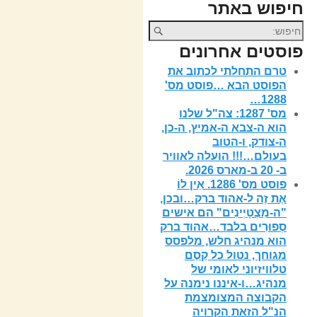
חיפוש באתר
פוסטים אחרונים
טרם התחלתי לכתוב את
הפוסט הבא …פוסט מס'
1288…
מס' 1287: צה"ל שלנו
הוא ה-צבא ה-אמיץ, ה-כן,
ה-צודק, ו-הטוב
בעולם…!!! הועלה לאוויר
ב- 20 ב-מארס 2026.
פוסט מס' 1286. אֵין לוֹ
אֶת זֶה ל-אהוד ברק…ובכן,
"ה-מִצְטָיְינִים" הם אישים
סְפוּרִים בלבד…אהוד ברק
הוא מנהיג חלש, מלפסס
מגוחך, נטול כל קֶסֶם
טלוויזיוני לאומי של
מנהיג…ו-איננו נימנה על
הקבוצה המצומצמת
הנ"ל הזאת הקרויה