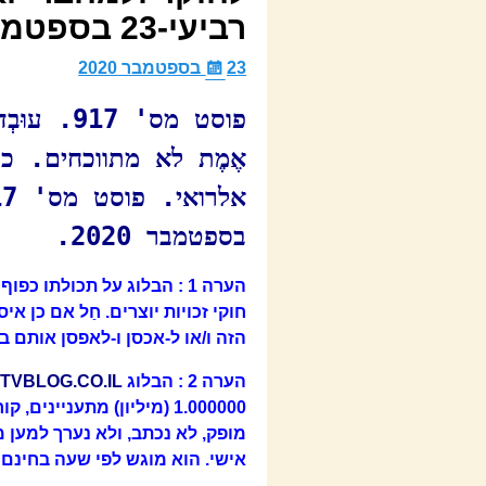
רביעי-23 בספטמבר 2020.
23 בספטמבר 2020
פוסט מס' 
אֶמֶת לא מתווכחים. כל
בספטמבר 2020.
הערה 1 : הבלוג על תכולתו כ
חוקי זכויות יוצרים. חַל אם כן
הזה ו/או ל-אכסן ו-לאפסן אותם ב
הערה 2 : הבלוג
TVBLOG.CO.IL
1.000000 (מיליון) מתעניינ
מופק, לא נכתב, ולא נערך למען מ
אישי. הוא מוגש לפי שעה בחינם