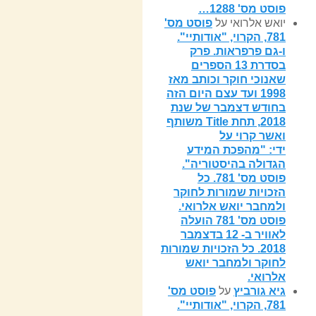
פוסט מס' 1288…
יואש אלרואי
על
פוסט מס'
781, הקרוי, "אודותיי".
ו-גם פרפראות. פרק
בסדרת 13 הספרים
שאנוכי חוקר וכותב מאז
1998 ועד עצם היום הזה
בחודש דצמבר של שנת
2018, תחת Title משותף
ואשר קרוי על
ידי: "מהפכת המידע
הגדולה בהיסטוריה".
פוסט מס' 781. כל
הזכויות שמורות לחוקר
ולמחבר יואש אלרואי.
פוסט מס' 781 הועלה
לאוויר ב- 12 בדצמבר
2018. כל הזכויות שמורות
לחוקר ולמחבר יואש
אלרואי.
גיא גורביץ
על
פוסט מס'
781, הקרוי, "אודותיי".