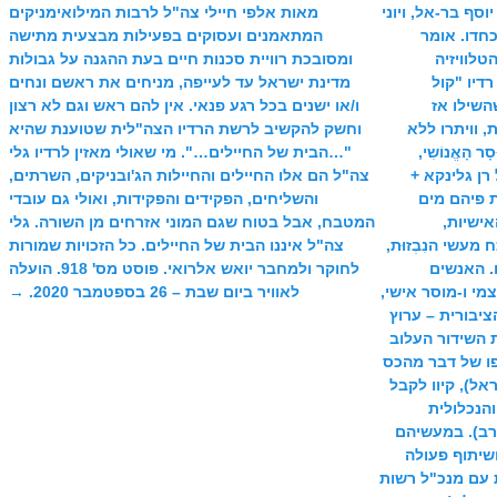
סף בר-אל, ויוני
מאות אלפי חיילי צה"ל לרבות המילואימניקים
כחדו. אומר
המתאמנים ועסוקים בפעילות מבצעית מתישה
טלוויזיה
ומסובכת רוויית סכנות חיים בעת ההגנה על גבולות
 1 ועיתונאי רדיו "קול
מדינת ישראל עד לעייפה, מניחים את ראשם ונחים
השילו אז
ו/או ישנים בכל רגע פנאי. אין להם ראש וגם לא רצון
 וויתרו ללא
וחשק להקשיב לרשת הרדיו הצה"לית שטוענת שהיא
הָאֱנוֹשִי,
"…הבית של החיילים…". מי שאולי מאזין לרדיו גלי
 רן גלינקא +
צה"ל הם אלו החיילים והחיילות הג'ובניקים, השרתים,
ת פיהם מים
והשליחים, הפקידים והפקידות, ואולי גם עובדי
אישיות,
המטבח, אבל בטוח שגם המוני אזרחים מן השורה. גלי
מעשי הנִבְזוּת,
צה"ל איננו הבית של החיילים. כל הזכויות שמורות
ם. האנשים
לחוקר ולמחבר יואש אלרואי. פוסט מס' 918. הועלה
מי ו-מוסר אישי,
לאוויר ביום שבת – 26 בספטמבר 2020.
→
ציבורית – ערוץ
ת השידור העלוב
פו של דבר מהכס
משלת ישראל), קיוו לקבל
הנכלולית
 רב). במעשיהם
דניים ההם בשנים 2005 – 2001 ושיתוף פעולה
ות עם מנכ"ל רשות