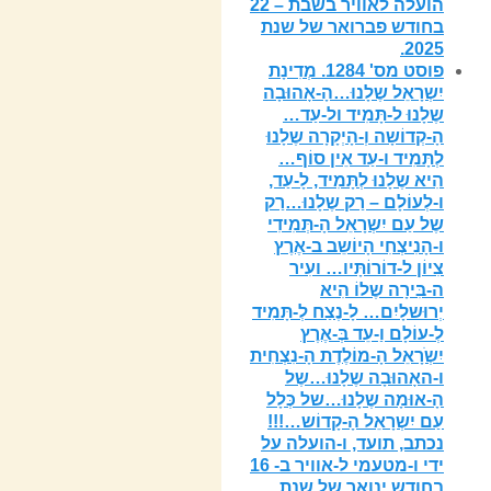
הועלה לאוויר בשבת – 22
בחודש פברואר של שנת
2025.
פוסט מס' 1284. מְדִינָת
יִשְרָאֵל שֶלָנוּ…הָ-אָהוּבָה
שֶלָנוּ ל-תָּמִיד ול-עַד…
הָ-קְדוֹשָה וְ-הָיְקָרָה שֶלָנוּ
לְתָּמִיד ו-עַד אֵין סוֹף…
הִיא שֶלָנוּ לְתָּמִיד, לָ-עַד,
ו-לְעוֹלָם – רַק שֶלָנוּ…רַק
שֶל עַם יִשְרָאֵל הָ-תְּמִידִי
ו-הָנִיצְחִי הָיוֹשֵב ב-אֶרֶץ
צִיוֹן ל-דוֹרוֹתָּיו… ועִיר
ה-בִּירָה שֶלוֹ הִיא
יְרוּשלָיִם… לָ-נֶצַח לְ-תָּמִיד
לְ-עוֹלָם וַ-עֵד בְּ-אֶרֶץ
יִשְֹרָאֵל הָ-מוֹלֶדֶת הָ-נִצְחִית
ו-האָהוּבָה שֶלָנוּ…שֶל
הָ-אוּמָה שֶלָנוּ…של כְּלָל
עַם יִשְרָאֵל הָ-קָדוֹש…!!!
נכתב, תועד, ו-הועלה על
ידי ו-מטעמי ל-אוויר ב- 16
בחודש ינואר של שנת